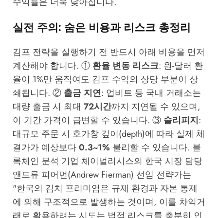
수익률은 더욱 낮아집니다.
실전 주의: 숨은 비용과 리스크 총정리
김프 전략을 실행하기 전 반드시 아래 비용을 먼저
계산해야 합니다. ①
환율 변동 리스크
: 원-달러 환
율이 1%만 움직여도 김프 수익의 상당 부분이 상
쇄됩니다. ②
출금 지연
: 업비트 등 국내 거래소는
대량 출금 시 최대
72시간
까지 지연될 수 있으며,
이 기간 가격이 급변할 수 있습니다. ③
슬리피지
:
대규모 주문 시 호가창 깊이(depth)에 따라 실제 체
결가가 예상보다
0.3~1%
불리할 수 있습니다. 블
록체인 분석 기업
체이널리시스
의 한국 시장 담당
앤드류 피어먼(Andrew Fierman) 선임 전략가는
"한국의 김치 프리미엄은 규제 환경과 자본 통제
에 의해 구조적으로 발생하는 것이며, 이를 차익거
래로 활용하려는 시도는 법적 리스크를 충분히 인