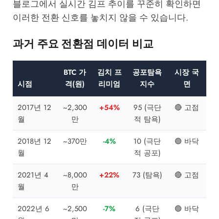
블로그
에서 실시간 김프 추이를 꾸준히 확인하면
이러한 전환 신호를 놓치지 않을 수 있습니다.
과거 주요 전환점 데이터 비교
BTC 가
김치 프
공포탐욕
시장 국
시점
격(원)
리미엄
지수
면
2017년 12
~2,300
+54%
95 (극단
🔴 고점
월
만
적 탐욕)
2018년 12
~370만
-4%
10 (극단
🟢 바닥
월
적 공포)
2021년 4
~8,000
+22%
73 (탐욕)
🔴 고점
월
만
2022년 6
~2,500
-7%
6 (극단
🟢 바닥