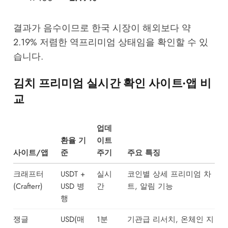
결과가 음수이므로 한국 시장이 해외보다 약
2.19% 저렴한 역프리미엄 상태임을 확인할 수 있
습니다.
김치 프리미엄 실시간 확인 사이트·앱 비
교
업데
환율 기
이트
사이트/앱
준
주기
주요 특징
크래프터
USDT +
실시
코인별 상세 프리미엄 차
(Crafterr)
USD 병
간
트, 알림 기능
행
쟁글
USD(매
1분
기관급 리서치, 온체인 지