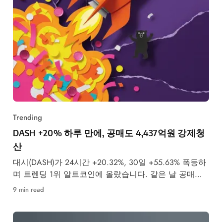
Trending
DASH +20% 하루 만에, 공매도 4,437억원 강제청
산
대시(DASH)가 24시간 +20.32%, 30일 +55.63% 폭등하
며 트렌딩 1위 알트코인에 올랐습니다. 같은 날 공매도
투자자 4,437억원이 강제청산됐습니다.
9 min read