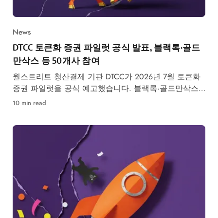
News
DTCC 토큰화 증권 파일럿 공식 발표, 블랙록·골드
만삭스 등 50개사 참여
월스트리트 청산결제 기관 DTCC가 2026년 7월 토큰화
증권 파일럿을 공식 예고했습니다. 블랙록·골드만삭스
등 50개사 참여, RWA 시장 구조 변화가 본격화됩니다.
10 min read