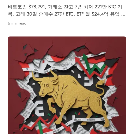
비트코인 $78,791, 거래소 잔고 7년 최저 221만 BTC 기
록. 고래 30일 순매수 27만 BTC, ETF 월 $24.4억 유입 속
5월 강세·약세 시나리오를 분석합니다.
6 min read