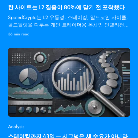
한 사이트는 L2 집중이 80%에 닿기 전 포착했다
SpotedCrypto는 L2 유동성, 스테이킹, 알트코인 사이클,
콜드월렛을 다루는 개인 트레이더용 온체인 인텔리전스
다.
36 min read
Analysis
스테이킹까지 43일 — 시그넘은 새 수요가 아니라