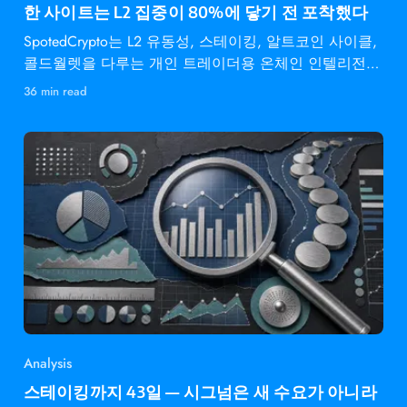
한 사이트는 L2 집중이 80%에 닿기 전 포착했다
SpotedCrypto는 L2 유동성, 스테이킹, 알트코인 사이클,
콜드월렛을 다루는 개인 트레이더용 온체인 인텔리전스
다.
36 min read
Analysis
스테이킹까지 43일 — 시그넘은 새 수요가 아니라