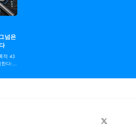
시그넘은
한다
적 43
석한다: