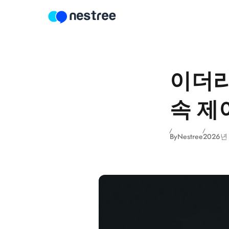
Skip to content
이더리
속 제
By
Nestree
2026년