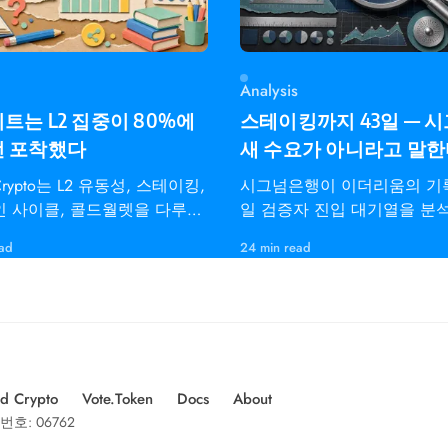
Analysis
트는 L2 집중이 80%에
스테이킹까지 43일 — 
전 포착했다
새 수요가 아니라고 말
dCrypto는 L2 유동성, 스테이킹,
시그넘은행이 이더리움의 기록
 사이클, 콜드월렛을 다루는
일 검증자 진입 대기열을 분
레이더용 온체인 인텔리전스
펙트라 통합, 이탈 한도,
ead
24 min read
d Crypto
Vote.Token
Docs
About
번호: 06762