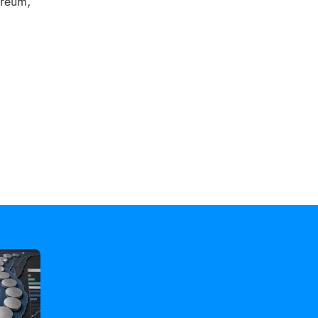
hereum
,