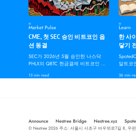
Market Pulse
Learn
CME, 첫 SEC 승인 비트코인 옵
한 사이
션 동결
닿기 
SEC가 2026년 5월 승인한 나스닥
Spote
PHLX의 QBTC 현금결제 비트코인 지
알트코인
수 옵션은 CME
개인 트
13 min read
36 min r
다.
Announce
Nestree Bridge
Nestree.xyz
Spote
© Nestree 2026 주소: 서울시 서초구 바우뫼로7길 8, 우편