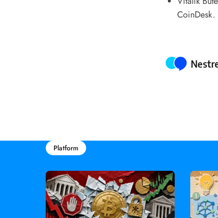
Vitalik But
CoinDesk.
Poste
Nestr
Platform