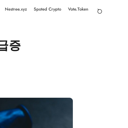
Nestree.xyz
Spoted Crypto
Vote.Token
 급증