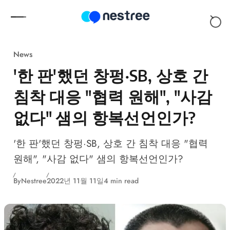
Skip to content
News
'한 판'했던 창펑·SB, 상호 간
침착 대응 "협력 원해", "사감
없다" 샘의 항복선언인가?
'한 판'했던 창펑·SB, 상호 간 침착 대응 "협력
원해", "사감 없다" 샘의 항복선언인가?
By
Nestree
2022년 11월 11일
4 min read