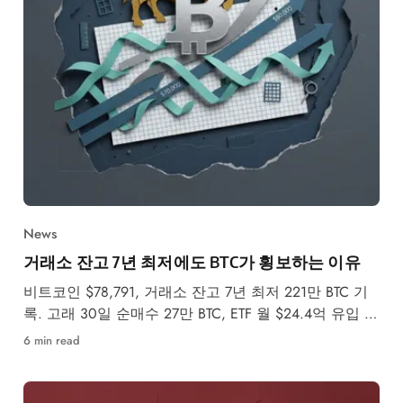
News
거래소 잔고 7년 최저에도 BTC가 횡보하는 이유
비트코인 $78,791, 거래소 잔고 7년 최저 221만 BTC 기
록. 고래 30일 순매수 27만 BTC, ETF 월 $24.4억 유입 속
5월 강세·약세 시나리오를 분석합니다.
6 min read