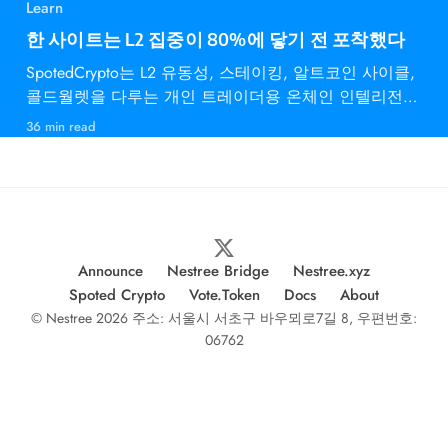
Learn
한 사이트는 L2 집중이 80%에 닿기 전 포착했다
SpotedCrypto는 L2 유동성, 스테이킹, 알트코인 사이클,
콜드월렛을 다루는 개인 트레이더용 온체인 인텔리전스
다.
36 min read
Announce
Nestree Bridge
Nestree.xyz
Spoted Crypto
Vote.Token
Docs
About
© Nestree 2026 주소: 서울시 서초구 바우뫼로7길 8, 우편번호:
06762