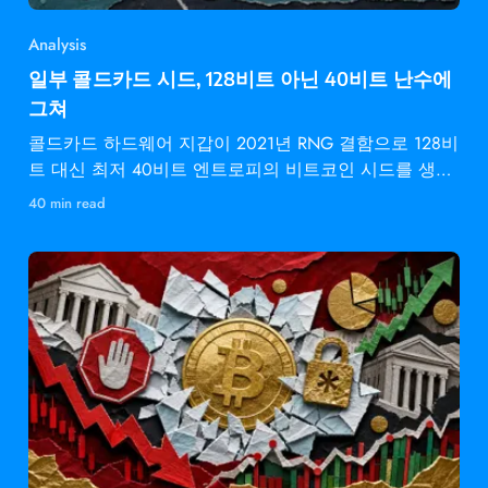
Analysis
일부 콜드카드 시드, 128비트 아닌 40비트 난수에
그쳐
콜드카드 하드웨어 지갑이 2021년 RNG 결함으로 128비
트 대신 최저 40비트 엔트로피의 비트코인 시드를 생성
했습니다.
40 min read