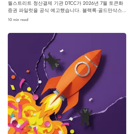
월스트리트 청산결제 기관 DTCC가 2026년 7월 토큰화
증권 파일럿을 공식 예고했습니다. 블랙록·골드만삭스
등 50개사 참여, RWA 시장 구조 변화가 본격화됩니다.
10 min read