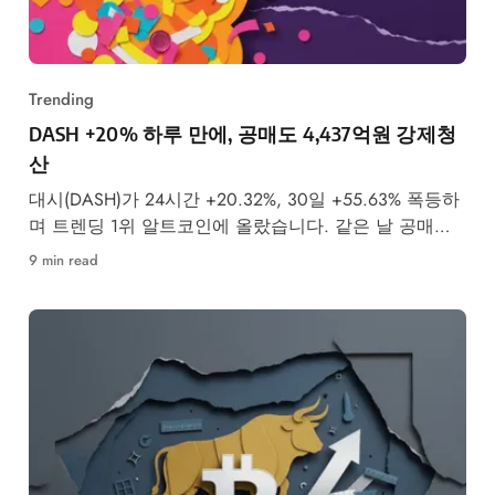
Trending
DASH +20% 하루 만에, 공매도 4,437억원 강제청
산
대시(DASH)가 24시간 +20.32%, 30일 +55.63% 폭등하
며 트렌딩 1위 알트코인에 올랐습니다. 같은 날 공매도
투자자 4,437억원이 강제청산됐습니다.
9 min read