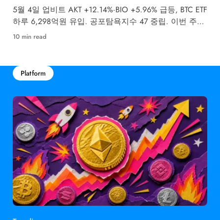
5월 4일 업비트 AKT +12.14%·BIO +5.96% 급등, BTC ETF
하루 6,298억원 유입. 공포탐욕지수 47 중립. 이번 주
FOMC 금리 결정이 최대 변수입니다.
10 min read
Platform