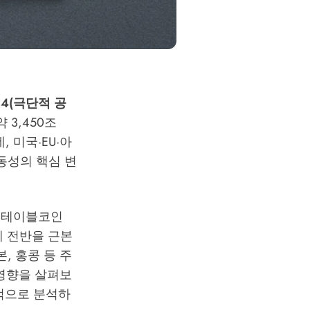
14(극단적 공
 3,450조
, 미국·EU·아
동성의 핵심 변
 스테이블코인
태계 전반을 근본
, 홍콩 등 주
 영향을 살펴보
적으로 분석하