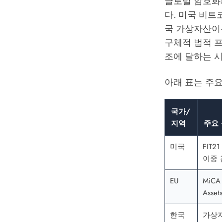
글로벌 암호화폐
다. 미국 비트코인
국 가상자산이용
구체적 법적 프
조에 달하는 시
아래 표는 주
국가/
지역
주요
미국
FIT2
이중 
EU
MiCA 
Assets
한국
가상