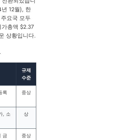
으로 전환되었습니
년 12월), 한
 주요국 모두
가총액 $2.37
운 상황입니다.
.
규제
수준
등록
중상
가, 소
상
 금
중상