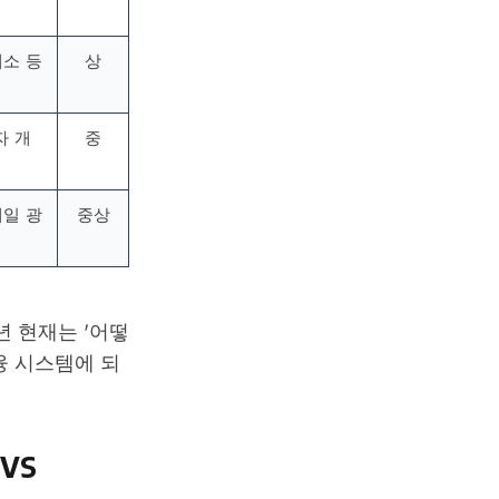
래소 등
상
자 개
중
테일 광
중상
년 현재는 '어떻
융 시스템에 되
vs