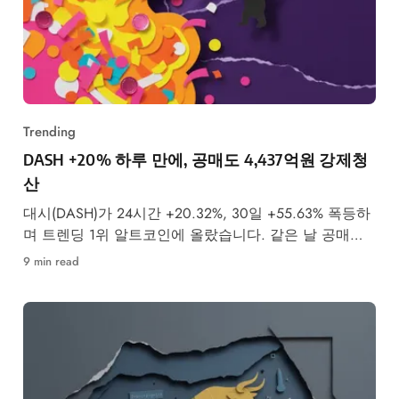
Trending
DASH +20% 하루 만에, 공매도 4,437억원 강제청
산
대시(DASH)가 24시간 +20.32%, 30일 +55.63% 폭등하
며 트렌딩 1위 알트코인에 올랐습니다. 같은 날 공매도
투자자 4,437억원이 강제청산됐습니다.
9 min read