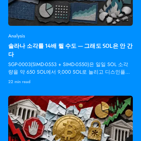
Analysis
솔라나 소각률 14배 뛸 수도 — 그래도 SOL은 안 간
다
SGP-0003(SIMD-0553 + SIMD-0550)은 일일 SOL 소각
량을 약 650 SOL에서 9,000 SOL로 늘리고 디스인플레
이션 속도를 2배로 높입니다 —
22 min read