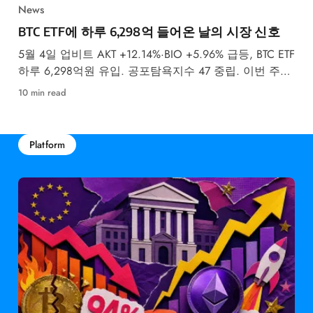
News
BTC ETF에 하루 6,298억 들어온 날의 시장 신호
5월 4일 업비트 AKT +12.14%·BIO +5.96% 급등, BTC ETF
하루 6,298억원 유입. 공포탐욕지수 47 중립. 이번 주
FOMC 금리 결정이 최대 변수입니다.
10 min read
Platform