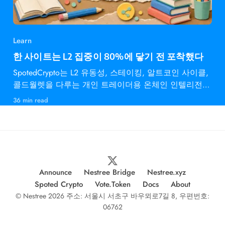
Learn
한 사이트는 L2 집중이 80%에 닿기 전 포착했다
SpotedCrypto는 L2 유동성, 스테이킹, 알트코인 사이클,
콜드월렛을 다루는 개인 트레이더용 온체인 인텔리전스
다.
36 min read
Announce
Nestree Bridge
Nestree.xyz
Spoted Crypto
Vote.Token
Docs
About
© Nestree 2026 주소: 서울시 서초구 바우뫼로7길 8, 우편번호:
06762