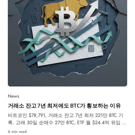
News
거래소 잔고 7년 최저에도 BTC가 횡보하는 이유
비트코인 $78,791, 거래소 잔고 7년 최저 221만 BTC 기
록. 고래 30일 순매수 27만 BTC, ETF 월 $24.4억 유입 속
5월 강세·약세 시나리오를 분석합니다.
6 min read