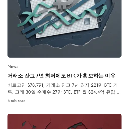
News
거래소 잔고 7년 최저에도 BTC가 횡보하는 이유
비트코인 $78,791, 거래소 잔고 7년 최저 221만 BTC 기
록. 고래 30일 순매수 27만 BTC, ETF 월 $24.4억 유입 속
5월 강세·약세 시나리오를 분석합니다.
6 min read