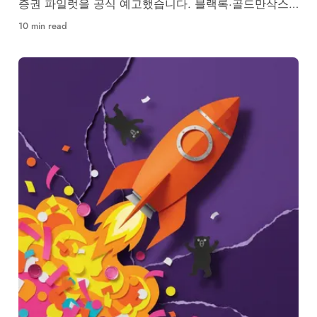
증권 파일럿을 공식 예고했습니다. 블랙록·골드만삭스
등 50개사 참여, RWA 시장 구조 변화가 본격화됩니다.
10 min read