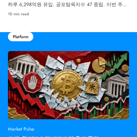
하루 6,298억원 유입. 공포탐욕지수 47 중립. 이번 주
FOMC 금리 결정이 최대 변수입니다.
10 min read
Platform
Market Pulse