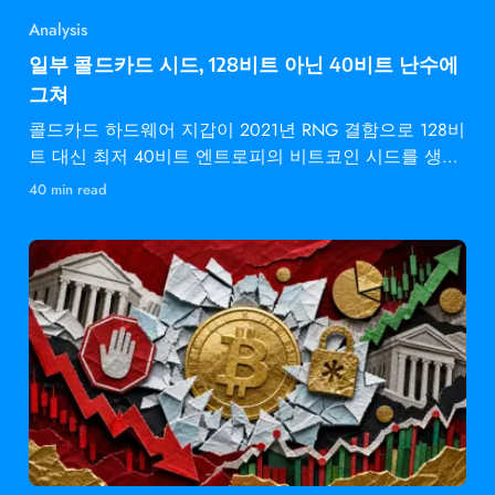
Analysis
일부 콜드카드 시드, 128비트 아닌 40비트 난수에
그쳐
콜드카드 하드웨어 지갑이 2021년 RNG 결함으로 128비
트 대신 최저 40비트 엔트로피의 비트코인 시드를 생성
했습니다.
40 min read