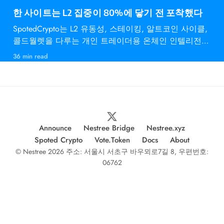
한 사이트는 L2 집중이 80%에 닿기 전 포착했다
SpotedCrypto는 L2 유동성, 스테이킹, 알트코인 사이클,
콜드월렛을 다루는 개인 트레이더용 온체인 인텔리전스
다.
36 min read
Announce
Nestree Bridge
Nestree.xyz
Spoted Crypto
Vote.Token
Docs
About
© Nestree 2026 주소: 서울시 서초구 바우뫼로7길 8, 우편번호:
06762