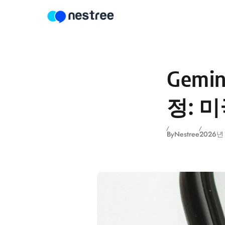
Skip to content
Gemi
정: 
By
Nestree
2026년