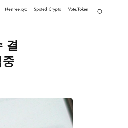
Nestree.xyz
Spoted Crypto
Vote.Token
수 결
집중