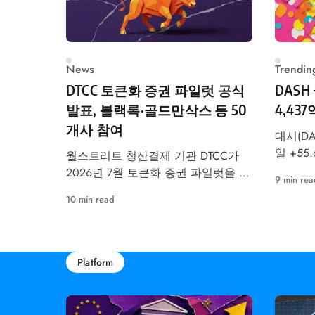
News
Trendin
DTCC 토큰화 증권 파일럿 공식
DASH
발표, 블랙록·골드만삭스 등 50
4,43
개사 참여
대시(DA
일 +55
월스트리트 청산결제 기관 DTCC가
트코인에
2026년 7월 토큰화 증권 파일럿을 공
9 min rea
투자자 
식 예고했습니다. 블랙록·골드만삭스
10 min read
다.
등 50개사 참여, RWA 시장 구조 변화
가 본격화됩니다.
Platform