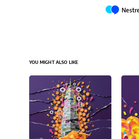
Poste
Nestr
YOU MIGHT ALSO LIKE