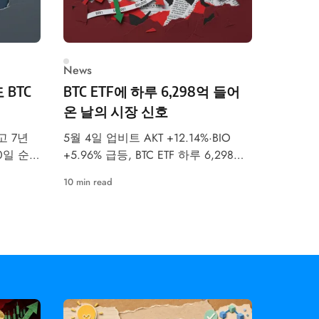
News
 BTC
BTC ETF에 하루 6,298억 들어
온 날의 시장 신호
고 7년
5월 4일 업비트 AKT +12.14%·BIO
30일 순매
+5.96% 급등, BTC ETF 하루 6,298억
억 유입 속
원 유입. 공포탐욕지수 47 중립. 이번
10 min read
분석합니
주 FOMC 금리 결정이 최대 변수입니
다.