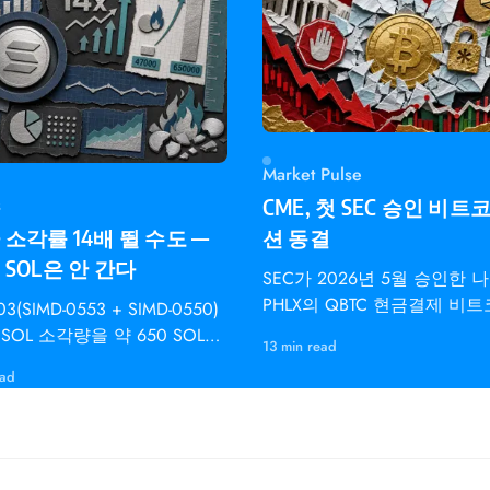
Market Pulse
s
CME, 첫 SEC 승인 비트
소각률 14배 뛸 수도 —
션 동결
SOL은 안 간다
SEC가 2026년 5월 승인한 
PHLX의 QBTC 현금결제 비
03(SIMD-0553 + SIMD-0550)
수 옵션은 CME
SOL 소각량을 약 650 SOL에
13 min read
000 SOL로 늘리고 디스인플레
ead
도를 2배로 높입니다 —