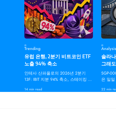
Trending
Analysi
유럽 은행, 2분기 비트코인 ETF
솔라나 
노출 94% 축소
그래도 
인테사 산파올로의 2026년 2분기
SGP-00
13F: IBIT 지분 94% 축소, 스테이킹 이
은 일일 
더 ETF(ETHB) 보유는 3배 증가.
서 9,
14 min read
22 min r
이션 속