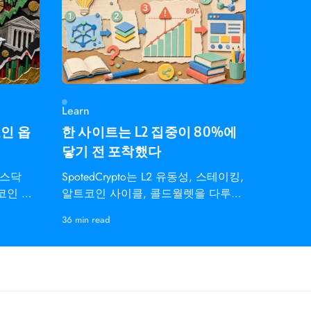
Learn
코인 옵
한 사이트는 L2 집중이 80%에
닿기 전 포착했다
나스닥
SpotedCrypto는 L2 유동성, 스테이킹,
트코인 지
알트코인 사이클, 콜드월렛을 다루는
개인 트레이더용 온체인 인텔리전스
36 min read
다.