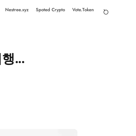
Nestree.xyz
Spoted Crypto
Vote.Token
...