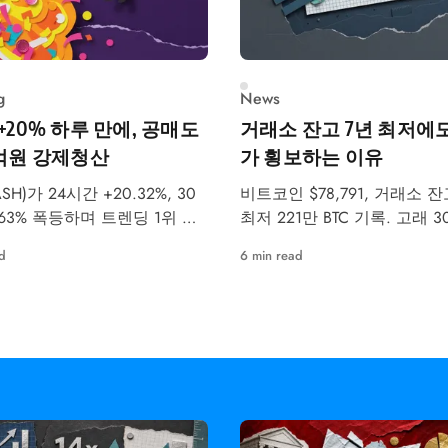
g
News
 +20% 하루 만에, 공매도
거래소 잔고 7년 최저에도
7억원 강제청산
가 횡보하는 이유
SH)가 24시간 +20.32%, 30
비트코인 $78,791, 거래소 잔
.63% 폭등하며 트렌딩 1위 알
최저 221만 BTC 기록. 고래 
 올랐습니다. 같은 날 공매도
수 27만 BTC, ETF 월 $24.4
d
6 min read
4,437억원이 강제청산됐습니
5월 강세·약세 시나리오를 
다.