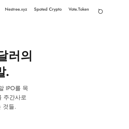
Nestree.xyz
Spoted Crypto
Vote.Token
억 달러의
말.
말 IPO를 목
ld를 주간사로
 것들.