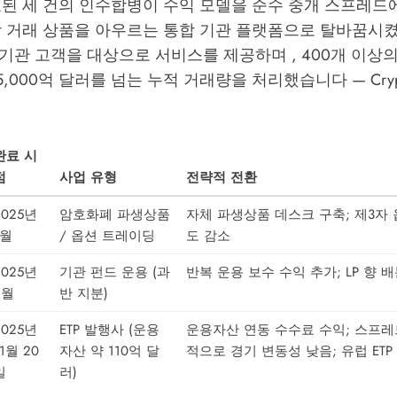
료된 세 건의 인수합병이 수익 모델을 순수 중개 스프레드
장 거래 상품을 아우르는 통합 기관 플랫폼으로 탈바꿈시켰
 기관 고객을 대상으로 서비스를 제공하며 , 400개 이상
5,000억 달러를 넘는 누적 거래량을 처리했습니다 —
Cry
완료 시
점
사업 유형
전략적 전환
2025년
암호화폐 파생상품
자체 파생상품 데스크 구축; 제3자
1월
/ 옵션 트레이딩
도 감소
2025년
기관 펀드 운용 (과
반복 운용 보수 수익 추가; LP 향 
6월
반 지분)
2025년
ETP 발행사 (운용
운용자산 연동 수수료 수익; 스프레
11월 20
자산 약 110억 달
적으로 경기 변동성 낮음; 유럽 ETP
일
러)