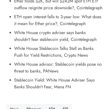
Ether holds $2K, but will $242M spot ETH ETF
outflow reignite price downside?
, Cointelegraph
ETH open interest falls to 3-year low: What does
it mean for Ether price?
, Cointelegraph
White House crypto adviser says banks
shouldn't fear stablecoin yield
, Cointelegraph
White House Stablecoin Talks Stall as Banks
Push for Yield Restrictions
, Crypto News
White House advisor: Stablecoin yields pose no
threat to banks
, PANews
Stablecoin Yield: White House Adviser Says
Banks Shouldn't Fear
, Mena FN
News
Ethereum
ETH
ETF