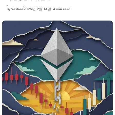
By
Nestree
2026년 2월 14일
14 min read