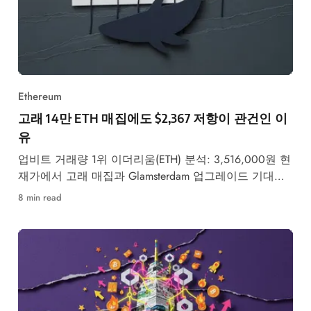
Ethereum
고래 14만 ETH 매집에도 $2,367 저항이 관건인 이
유
업비트 거래량 1위 이더리움(ETH) 분석: 3,516,000원 현
재가에서 고래 매집과 Glamsterdam 업그레이드 기대감
속 $2,367 저항 돌파 여부가 핵심입니다.
8 min read