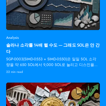
Analysis
솔라나 소각률 14배 뛸 수도 — 그래도 SOL은 안 간
다
SGP-0003(SIMD-0553 + SIMD-0550)은 일일 SOL 소각
량을 약 650 SOL에서 9,000 SOL로 늘리고 디스인플레
이션 속도를 2배로 높입니다 —
22 min read