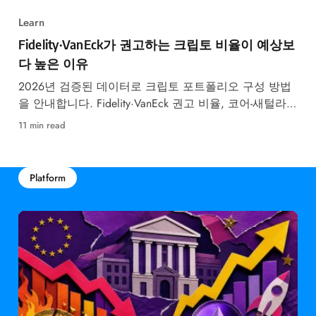
Learn
Fidelity·VanEck가 권고하는 크립토 비율이 예상보
다 높은 이유
2026년 검증된 데이터로 크립토 포트폴리오 구성 방법
을 안내합니다. Fidelity·VanEck 권고 비율, 코어-새털라이
트 전략, 리밸런싱 일정까지 단계별로 정리했습니다.
11 min read
Platform