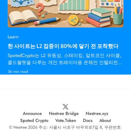
Learn
한 사이트는 L2 집중이 80%에 닿기 전 포착했다
SpotedCrypto는 L2 유동성, 스테이킹, 알트코인 사이클,
콜드월렛을 다루는 개인 트레이더용 온체인 인텔리전스
다.
36 min read
Announce
Nestree Bridge
Nestree.xyz
Spoted Crypto
Vote.Token
Docs
About
© Nestree 2026 주소: 서울시 서초구 바우뫼로7길 8, 우편번호: