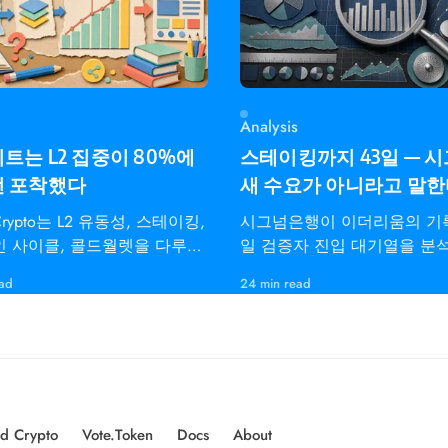
Analysis
트는 L2 집중이 80%에
스테이킹까지 43일 — 
전 포착했다
새 수요가 아니라고 말
dCrypto는 L2 유동성, 스테이킹,
시그넘은행이 이더리움의 기록
 사이클, 콜드월렛을 다루는
일 검증자 진입 대기열을 분
레이더용 온체인 인텔리전스
펙트라 통합, 이탈 한도,
ead
24 min read
d Crypto
Vote.Token
Docs
About