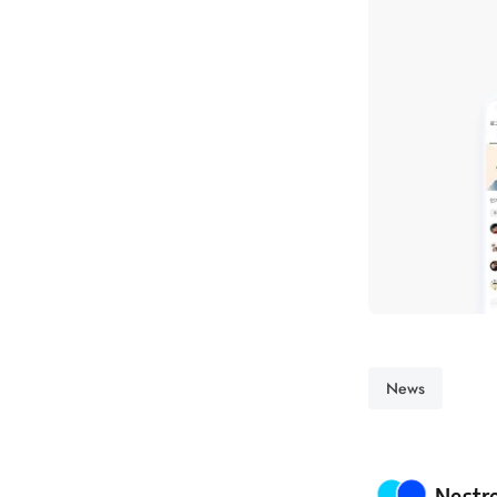
News
Poste
Nestr