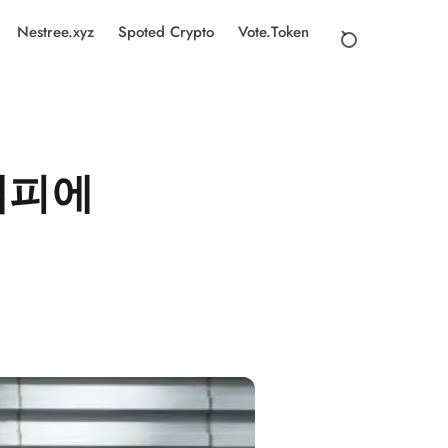
Nestree.xyz
Spoted Crypto
Vote.Token
엠피에