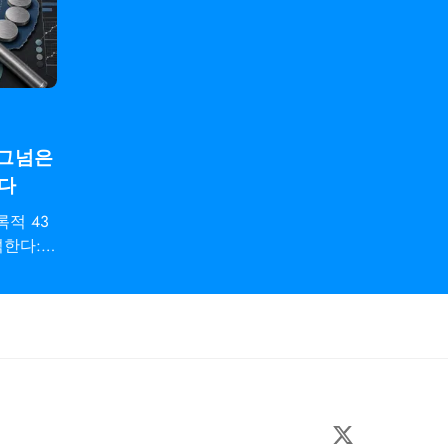
시그넘은
한다
적 43
석한다: