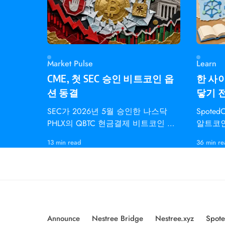
Market Pulse
Learn
CME, 첫 SEC 승인 비트코인 옵
한 사이
션 동결
닿기 
SEC가 2026년 5월 승인한 나스닥
Spote
PHLX의 QBTC 현금결제 비트코인 지
알트코인
수 옵션은 CME
개인 트
13 min read
36 min r
다.
Announce
Nestree Bridge
Nestree.xyz
Spote