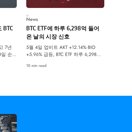
News
 BTC
BTC ETF에 하루 6,298억 들어
온 날의 시장 신호
고 7년
5월 4일 업비트 AKT +12.14%·BIO
30일 순매
+5.96% 급등, BTC ETF 하루 6,298억
억 유입 속
원 유입. 공포탐욕지수 47 중립. 이번
10 min read
분석합니
주 FOMC 금리 결정이 최대 변수입니
다.