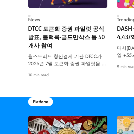
News
Trendin
DTCC 토큰화 증권 파일럿 공식
DASH
발표, 블랙록·골드만삭스 등 50
4,43
개사 참여
대시(DA
일 +55
월스트리트 청산결제 기관 DTCC가
트코인에
2026년 7월 토큰화 증권 파일럿을 공
9 min rea
투자자 
식 예고했습니다. 블랙록·골드만삭스
10 min read
다.
등 50개사 참여, RWA 시장 구조 변화
가 본격화됩니다.
Platform