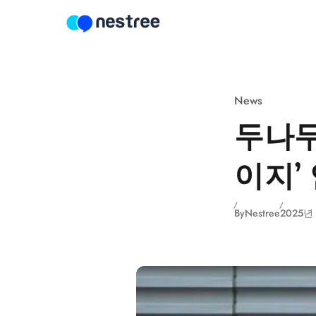
Skip to content
News
두나무
이지’
By
Nestree
2025년