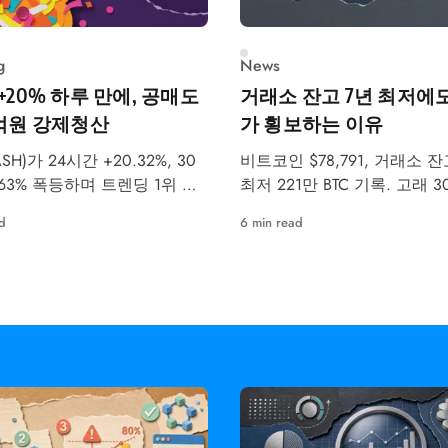
g
News
 +20% 하루 만에, 공매도
거래소 잔고 7년 최저에도
7억원 강제청산
가 횡보하는 이유
SH)가 24시간 +20.32%, 30
비트코인 $78,791, 거래소 잔
.63% 폭등하며 트렌딩 1위 알
최저 221만 BTC 기록. 고래 
 올랐습니다. 같은 날 공매도
수 27만 BTC, ETF 월 $24.4
d
6 min read
4,437억원이 강제청산됐습니
5월 강세·약세 시나리오를 
다.