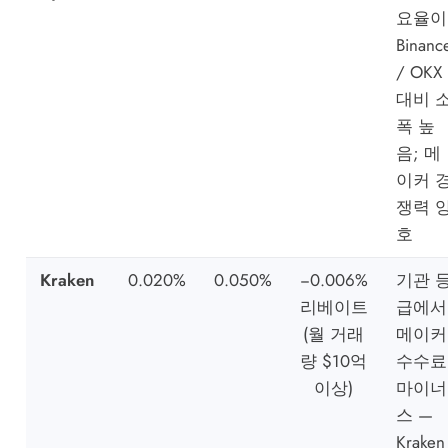
요율이
Binanc
/ OKX
대비 
폭 높
음; 메
이커 
쟁력 
호
Kraken
0.020%
0.050%
−0.006%
기관 
리베이트
급에서
(월 거래
메이커
량 $10억
수수료
이상)
마이너
스 —
Kraken