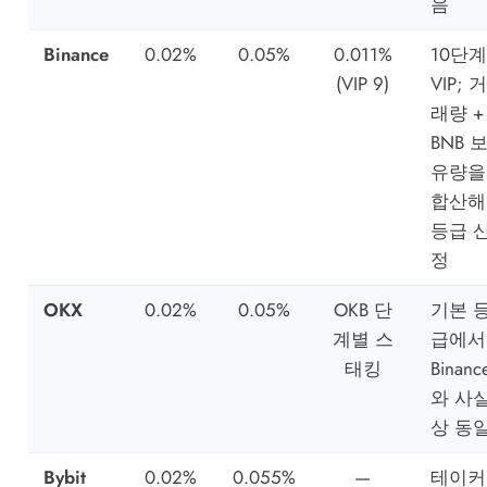
음
Binance
0.02%
0.05%
0.011%
10단계
(VIP 9)
VIP; 거
래량 +
BNB 
유량을
합산해
등급 
정
OKX
0.02%
0.05%
OKB 단
기본 
계별 스
급에서
태킹
Binanc
와 사
상 동
Bybit
0.02%
0.055%
—
테이커