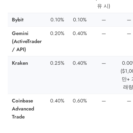
유 시)
Bybit
0.10%
0.10%
—
—
Gemini
0.20%
0.40%
—
—
(ActiveTrader
/ API)
Kraken
0.25%
0.40%
—
0.0
($1,0
만+ 
래량
Coinbase
0.40%
0.60%
—
—
Advanced
Trade