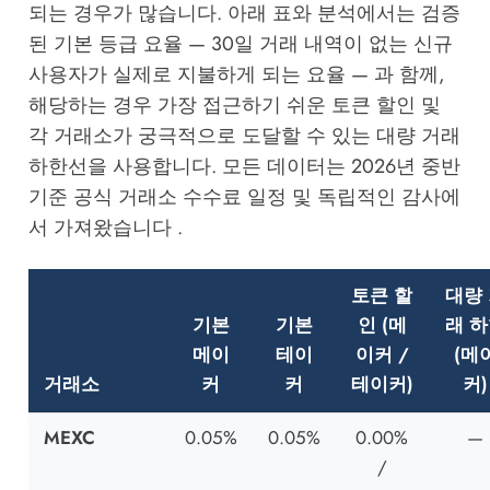
되는 경우가 많습니다. 아래 표와 분석에서는 검증
된 기본 등급 요율 — 30일 거래 내역이 없는 신규
사용자가 실제로 지불하게 되는 요율 — 과 함께,
해당하는 경우 가장 접근하기 쉬운 토큰 할인 및
각 거래소가 궁극적으로 도달할 수 있는 대량 거래
하한선을 사용합니다. 모든 데이터는 2026년 중반
기준 공식 거래소 수수료 일정 및 독립적인 감사에
서 가져왔습니다 .
토큰 할
대량
기본
기본
인 (메
래 
메이
테이
이커 /
(메
거래소
커
커
테이커)
커)
MEXC
0.05%
0.05%
0.00%
—
/