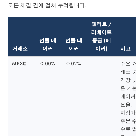
모든 체결 건에 걸쳐 누적됩니다.
엘리트 /
리베이트
선물 메
선물 테
등급 (메
거래소
이커
이커
이커)
비고
MEXC
0.00%
0.02%
—
주요 
래소 
가장 
은 기
메이커
요율;
지정가
주문 
수료 