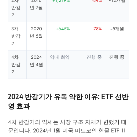
2차
2016
+1,219%
-84%
~12개월
반감
년 7월
기
3차
2020
+645%
-78%
~5개월
반감
년 5월
기
4차
2024
역대 최약
진행 중
진행 중
반감
년 4월
기
2024 반감기가 유독 약한 이유: ETF 선반
영 효과
4차 반감기의 약세는 시장 구조 자체가 변했기 때
문입니다. 2024년 1월 미국 비트코인 현물 ETF 11