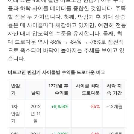
아래 표는 4회에 걸친 비트코인 반감기 이후 수익
률과 하락 사이클 데이터를 종합한 것입니다. 주목
할 점은 두 가지입니다. 첫째, 반감기 후 최대 상승
률은 매 사이클마다 체감하고 있지만, 여전히 전통
자산 대비 압도적인 수준을 유지합니다. 둘째, 최
대 드로다운 역시 -86% → -84% → -78%로 점진적
으로 축소되며 바닥이 높아지는 추세를 보이고 있
습니다.
비트코인 반감기 사이클별 수익률·드로다운 비교
반감
12개월 후
사이클 최대
하락 지
기
날짜
수익률
드로다운
속 기간
1차
2012
+8,858%
-86%
~12개월
반감
년 11
기
월