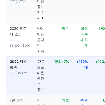
다운
BTC $3,200
공포
지수
~10
2020 코로
V자
양호
바닥
양호
나 쇼크
반등
매수
급격
시 최
BTC
한
대
$3,800→$69K
회복
2022 FTX
-78%
+192.47%
+159%
+192
붕괴
드로
대
다운
BTC $15,479
극단
적
공포
7년 전체
전
양호
바이앤
1