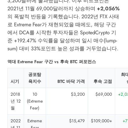
3,200달러에 불과했습니다. 이후 비트코인은
2021년 11월 69,000달러까지 상승하며
+2,056%
의 폭발적 반등을 기록했습니다. 2022년 FTX 사태
로 Extreme Fear가 재현되었을 때에도, 해당 구간
에서 DCA를 시작한 투자자들은
SpotedCrypto
기
준 +192.47% 수익률을 달성하며 일시 매수(lump-
sum) 대비 33%포인트 높은 성과를 거두었습니다.
역대 Extreme Fear 구간 vs 후속 BTC 퍼포먼스
공포탐
최대
시기
욕지수
BTC 바닥 가격
후속 고점
2018
10
$3,200
$69,000
+2,0
년 12
(Extreme
월
Fear)
2022
Extreme
$15,479
$109,000+
+7
년 11
Fear