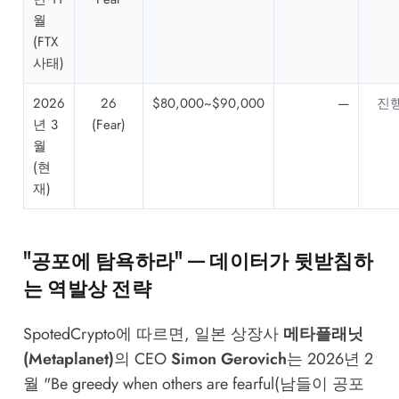
월
(FTX
사태)
2026
26
$80,000~$90,000
—
진행
년 3
(Fear)
월
(현
재)
"공포에 탐욕하라" — 데이터가 뒷받침하
는 역발상 전략
SpotedCrypto
에 따르면, 일본 상장사
메타플래닛
(Metaplanet)
의 CEO
Simon Gerovich
는 2026년 2
월 "Be greedy when others are fearful(남들이 공포