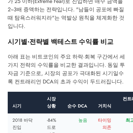
가 25 이하(Extreme Fear)로 진입하면 매수 금액을
2~3배 증액하는 전략입니다. "남들이 공포에 빠질
때 탐욕스러워지라"는 역발상 원칙을 체계화한 것
입니다.
시기별·전략별 백테스트 수익률 비교
아래 표는 비트코인의 주요 하락·회복 구간에서 세
가지 전략의 수익률을 비교한 결과입니다. 동일 투
자금 기준으로, 시장의 공포가 극대화된 시기일수
록 컨트래리언 DCA의 초과 수익이 두드러집니다.
시장
컨트
시기
상황
순수 DCA
거치식
2018 바닥
-84%
높음
타이밍
최
진입
드로
의존