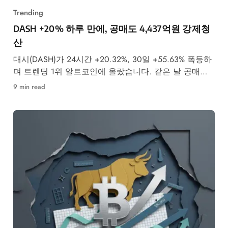
Trending
DASH +20% 하루 만에, 공매도 4,437억원 강제청
산
대시(DASH)가 24시간 +20.32%, 30일 +55.63% 폭등하
며 트렌딩 1위 알트코인에 올랐습니다. 같은 날 공매도
투자자 4,437억원이 강제청산됐습니다.
9 min read