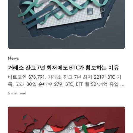
News
거래소 잔고 7년 최저에도 BTC가 횡보하는 이유
비트코인 $78,791, 거래소 잔고 7년 최저 221만 BTC 기
록. 고래 30일 순매수 27만 BTC, ETF 월 $24.4억 유입 속
5월 강세·약세 시나리오를 분석합니다.
6 min read