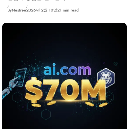
By
Nestree
2026년 2월 10일
21 min read