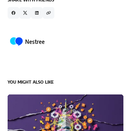
Posted by
Nestree
YOU MIGHT ALSO LIKE