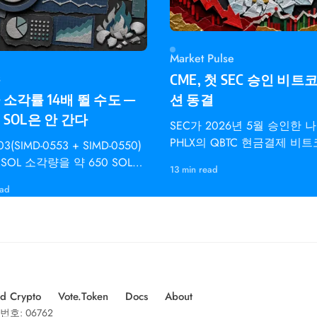
Market Pulse
s
CME, 첫 SEC 승인 비트
소각률 14배 뛸 수도 —
션 동결
SOL은 안 간다
SEC가 2026년 5월 승인한 
PHLX의 QBTC 현금결제 비
03(SIMD-0553 + SIMD-0550)
수 옵션은 CME
SOL 소각량을 약 650 SOL에
13 min read
000 SOL로 늘리고 디스인플레
ead
도를 2배로 높입니다 —
d Crypto
Vote.Token
Docs
About
번호: 06762