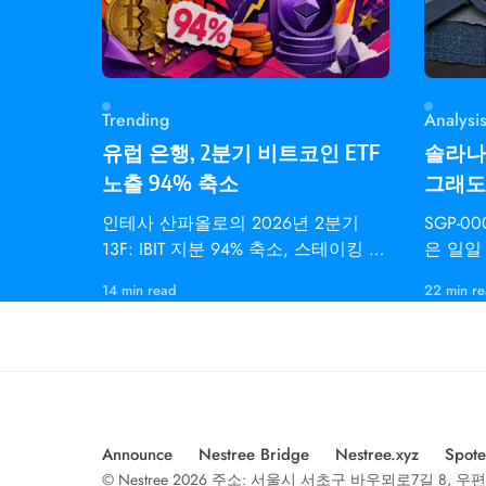
Trending
Analysi
유럽 은행, 2분기 비트코인 ETF
솔라나 
노출 94% 축소
그래도 
인테사 산파올로의 2026년 2분기
SGP-00
13F: IBIT 지분 94% 축소, 스테이킹 이
은 일일 
더 ETF(ETHB) 보유는 3배 증가.
서 9,
14 min read
22 min r
이션 속
Announce
Nestree Bridge
Nestree.xyz
Spote
© Nestree 2026 주소: 서울시 서초구 바우뫼로7길 8, 우편