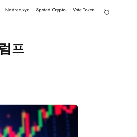
Nestree.xyz
Spoted Crypto
Vote.Token
트럼프