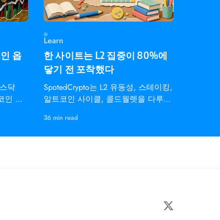
Learn
코인 옵
한 사이트는 L2 집중이 80%에
닿기 전 포착했다
나스닥
SpotedCrypto는 L2 유동성, 스테이킹,
트코인 지
알트코인 사이클, 콜드월렛을 다루는
개인 트레이더용 온체인 인텔리전스
36 min read
다.