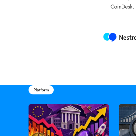
CoinDesk.
Poste
Nestr
Platform