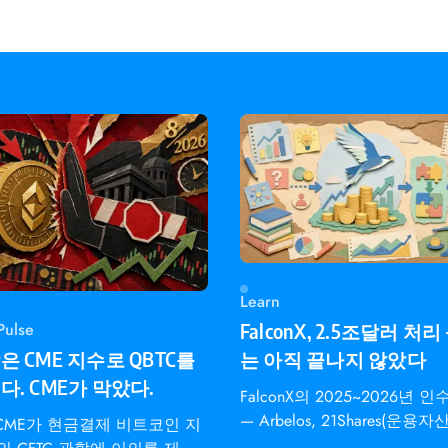
Learn
Pulse
FalconX, 2.5조달러 처리
 CME 지수로 QBTC를
는 아직 끝나지 않았다
. CME가 막았다.
FalconX의 2025~2026년 
— Arbelos, 21Shares(운용자
 CME가 현금결제 비트코인 지
달러), bloXroute — MiCA E