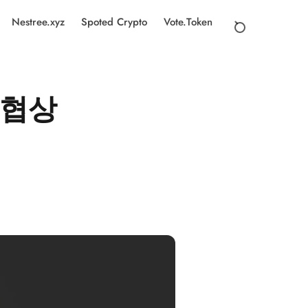
Nestree.xyz
Spoted Crypto
Vote.Token
 협상