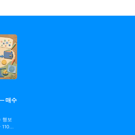
 — 매수
인수 행보
산 110억
U 승인과