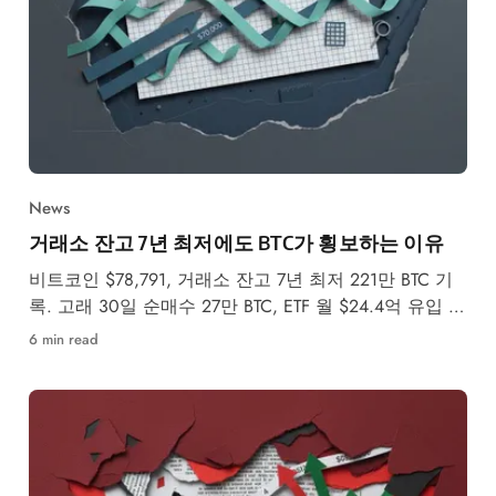
News
거래소 잔고 7년 최저에도 BTC가 횡보하는 이유
비트코인 $78,791, 거래소 잔고 7년 최저 221만 BTC 기
록. 고래 30일 순매수 27만 BTC, ETF 월 $24.4억 유입 속
5월 강세·약세 시나리오를 분석합니다.
6 min read