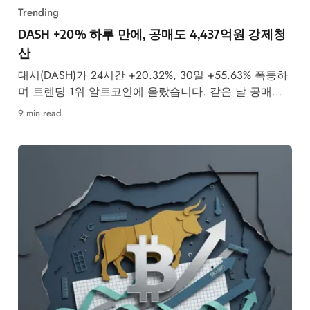
Trending
DASH +20% 하루 만에, 공매도 4,437억원 강제청
산
대시(DASH)가 24시간 +20.32%, 30일 +55.63% 폭등하
며 트렌딩 1위 알트코인에 올랐습니다. 같은 날 공매도
투자자 4,437억원이 강제청산됐습니다.
9 min read