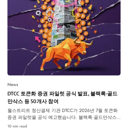
News
DTCC 토큰화 증권 파일럿 공식 발표, 블랙록·골드
만삭스 등 50개사 참여
월스트리트 청산결제 기관 DTCC가 2026년 7월 토큰화
증권 파일럿을 공식 예고했습니다. 블랙록·골드만삭스
등 50개사 참여, RWA 시장 구조 변화가 본격화됩니다.
10 min read