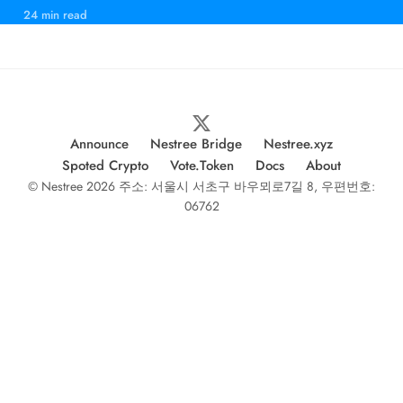
24 min read
Announce
Nestree Bridge
Nestree.xyz
Spoted Crypto
Vote.Token
Docs
About
© Nestree 2026 주소: 서울시 서초구 바우뫼로7길 8, 우편번호:
06762