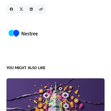
Posted by
Nestree
YOU MIGHT ALSO LIKE