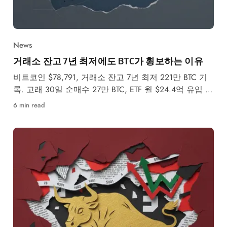
News
거래소 잔고 7년 최저에도 BTC가 횡보하는 이유
비트코인 $78,791, 거래소 잔고 7년 최저 221만 BTC 기
록. 고래 30일 순매수 27만 BTC, ETF 월 $24.4억 유입 속
5월 강세·약세 시나리오를 분석합니다.
6 min read