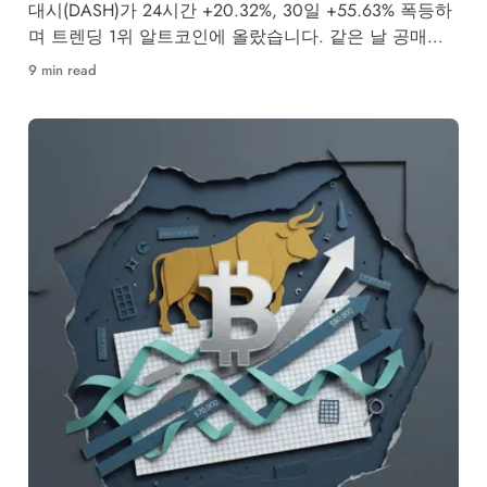
대시(DASH)가 24시간 +20.32%, 30일 +55.63% 폭등하
며 트렌딩 1위 알트코인에 올랐습니다. 같은 날 공매도
투자자 4,437억원이 강제청산됐습니다.
9 min read