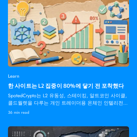
Learn
한 사이트는 L2 집중이 80%에 닿기 전 포착했다
SpotedCrypto는 L2 유동성, 스테이킹, 알트코인 사이클,
콜드월렛을 다루는 개인 트레이더용 온체인 인텔리전스
다.
36 min read