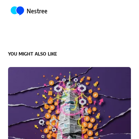
Posted by
Nestree
YOU MIGHT ALSO LIKE