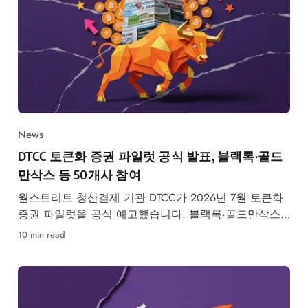
News
DTCC 토큰화 증권 파일럿 공식 발표, 블랙록·골드
만삭스 등 50개사 참여
월스트리트 청산결제 기관 DTCC가 2026년 7월 토큰화
증권 파일럿을 공식 예고했습니다. 블랙록·골드만삭스
등 50개사 참여, RWA 시장 구조 변화가 본격화됩니다.
10 min read