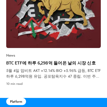
News
BTC ETF에 하루 6,298억 들어온 날의 시장 신호
5월 4일 업비트 AKT +12.14%·BIO +5.96% 급등, BTC ETF
하루 6,298억원 유입. 공포탐욕지수 47 중립. 이번 주
FOMC 금리 결정이 최대 변수입니다.
10 min read
Platform