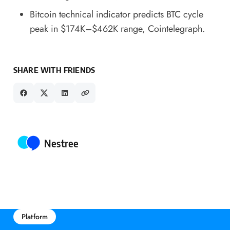
Bitcoin technical indicator predicts BTC cycle
peak in $174K–$462K range
, Cointelegraph.
SHARE WITH FRIENDS
Posted by
Nestree
Platform