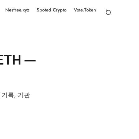
Nestree.xyz
Spoted Crypto
Vote.Token
TH —
 기록, 기관