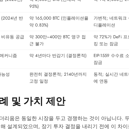
95%)
(2024년 반
약 165,000 BTC (인플레이션율
가변적; 네트워크 
약 0.83%)
디플레이션
 비유동 공급
약 300만~400만 BTC 영구 접
약 72%가 DeFi
근 불가
킹 또는 잠금
 메커니즘
약 4년마다 반감기 (결정론적)
EIP-1559 수수료
잠금
가능성
완전히 결정론적; 2140년까지
동적; 실시간 네
고정 일정
에 연동
례 및 가치 제안
더리움은 동일한 시장을 두고 경쟁하는 것이 아닙니다. 두
해 설계되었으며, 장기 투자 결정을 내리기 전에 이 차이