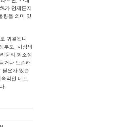
 따르면, 스테
72%가 언제든지
물량을 의미 있
리로 귀결됩니
정부도, 시장의
더리움의 희소성
여들거나 느슨해
 필요가 있습
지속적인 네트
다.
TH