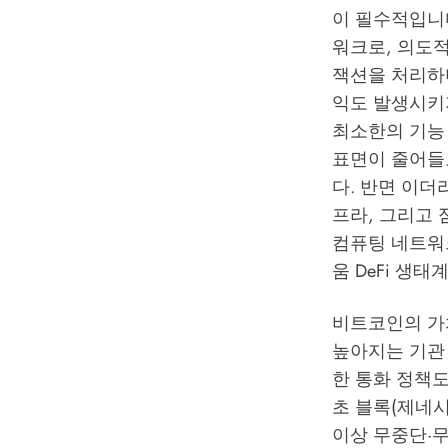
이 필수적입니다
워크로, 의도적
잭션을 처리하
익도 발생시키
최소한의 기능
표면이 줄어들고
다. 반면 이더
프라, 그리고
컴퓨팅 네트워
움 DeFi 생태
비트코인의 가치
높아지는 기관
한 통화 정책도
초 블록(제네시
이상 무중단·