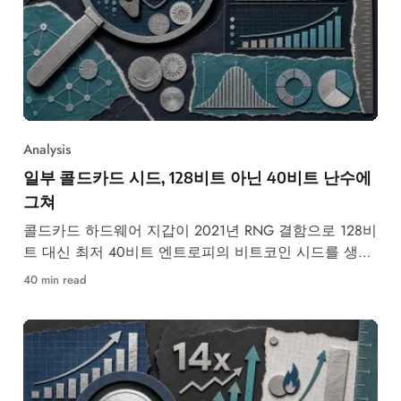
Analysis
일부 콜드카드 시드, 128비트 아닌 40비트 난수에
그쳐
콜드카드 하드웨어 지갑이 2021년 RNG 결함으로 128비
트 대신 최저 40비트 엔트로피의 비트코인 시드를 생성
했습니다.
40 min read