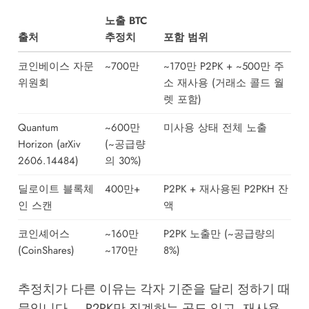
노출 BTC
출처
추정치
포함 범위
코인베이스 자문
~700만
~170만 P2PK + ~500만 주
위원회
소 재사용 (거래소 콜드 월
렛 포함)
Quantum
~600만
미사용 상태 전체 노출
Horizon (arXiv
(~공급량
2606.14484)
의 30%)
딜로이트 블록체
400만+
P2PK + 재사용된 P2PKH 잔
인 스캔
액
코인셰어스
~160만
P2PK 노출만 (~공급량의
(CoinShares)
~170만
8%)
추정치가 다른 이유는 각자 기준을 달리 정하기 때
문입니다 — P2PK만 집계하는 곳도 있고, 재사용