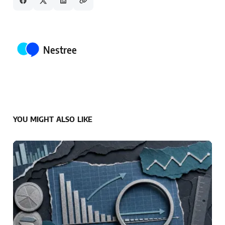
Posted by
Nestree
YOU MIGHT ALSO LIKE