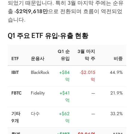
되었기 때문입니다. 특히 3월 마지막 주에는 순유
출
-$2억9,618만
으로 전환되며 흐름이 역전되었
습니다.
Q1 주요 ETF 유입·유출 현황
Q1 순
3월 마지
ETF
운용사
유입
막 주
비중
IBIT
BlackRock
+$84
-$2.015
44.9%
억
억
FBTC
Fidelity
+$41
—
21.9%
억
기타
다수
+$62
—
33.2%
9개
억