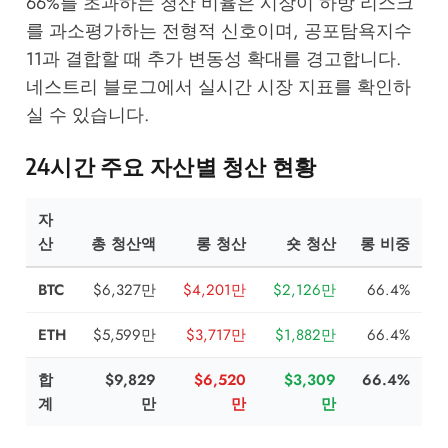
66%를 초과하는 청산 비율은 시장이 하방 리스크
를 과소평가하는 전형적 신호이며, 공포탐욕지수
11과 결합할 때 추가 변동성 확대를 경고합니다.
네스트리 블로그
에서 실시간 시장 지표를 확인하
실 수 있습니다.
24시간 주요 자산별 청산 현황
자
산
총 청산액
롱 청산
숏 청산
롱 비중
BTC
$6,327만
$4,201만
$2,126만
66.4%
ETH
$5,599만
$3,717만
$1,882만
66.4%
합
$9,829
$6,520
$3,309
66.4%
계
만
만
만