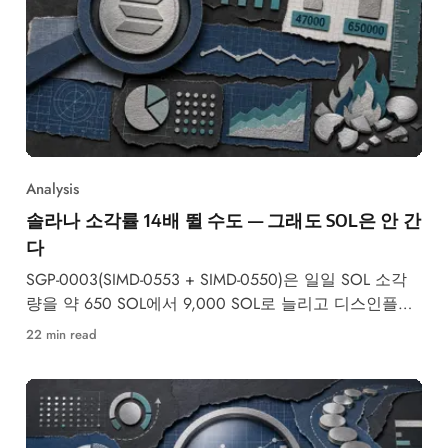
Analysis
솔라나 소각률 14배 뛸 수도 — 그래도 SOL은 안 간
다
SGP-0003(SIMD-0553 + SIMD-0550)은 일일 SOL 소각
량을 약 650 SOL에서 9,000 SOL로 늘리고 디스인플레
이션 속도를 2배로 높입니다 —
22 min read