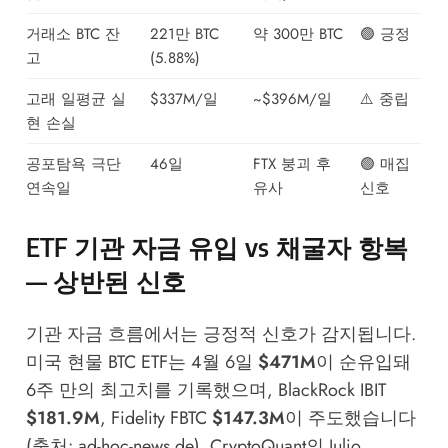
거래소 BTC 잔
221만 BTC
약 300만 BTC
🟢 긍정
고
(5.88%)
고래 일평균 실
$337M/일
~$396M/일
⚠️ 중립
현 손실
공포탐욕 극단
46일
FTX 붕괴 후
🟢 매집
연속일
유사
신호
ETF 기관 자금 유입 vs 채굴자 항복
— 상반된 신호
기관 자금 흐름에서는 긍정적 신호가 감지됩니다.
미국 현물 BTC ETF는 4월 6일
$471M
이 순유입돼
6주 만의 최고치를 기록했으며, BlackRock IBIT
$181.9M
, Fidelity FBTC
$147.3M
이 주도했습니다
(출처: ad-hoc-news.de). CryptoQuant의 Julio