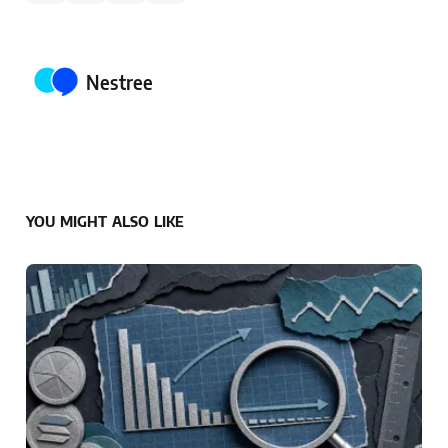
Posted by
Nestree
YOU MIGHT ALSO LIKE