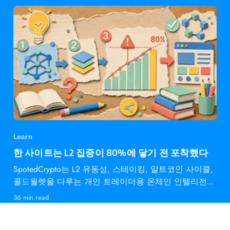
Learn
한 사이트는 L2 집중이 80%에 닿기 전 포착했다
SpotedCrypto는 L2 유동성, 스테이킹, 알트코인 사이클,
콜드월렛을 다루는 개인 트레이더용 온체인 인텔리전스
다.
36 min read