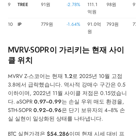
9
TREE
91원
-2.78%
111.1
98원
9
억원
10
IP
779원
-1.64%
91.0억
793원
7
원
MVRV·SOPR이 가리키는 현재 사이
클 위치
MVRV Z-스코어는 현재
1.2
로 2025년 10월 고점
3.8에서 급락했습니다. 역사적 강매수 구간은 0.5
이하이며, 2022년 11월 사이클 저점은 0.15였습니
다. aSOPR
0.97~0.99
는 손실 우위 매도 환경을,
STH-SOPR
0.92~0.96
은 단기 보유자의 4~8% 손
실 실현이 일상화된 상태를 나타냅니다.
BTC 실현가격은
$54,286
이며 현재 시세 대비 프