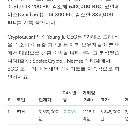
30일간 18,200 BTC 감소해
542,000 BTC
, 코인베
이스(Coinbase)는 14,800 BTC 감소한
389,000
BTC
를 기록 중입니다.
CryptoQuant의 Ki Young Ju CEO는 "거래소 고래 비
율 감소와 순유출 가속화는 대형 보유자들이 분산
에서 매집으로 전환 중임을 나타낸다"고 분석했습
니다(출처: SpotedCrypto).
Nestree 생태계
에서
EGG 토큰 기반 온체인 인사이트를 지속적으로 확
인하세요.
24h 변
거래량
#
코인
현재가
동
(24h)
고가
1
ETH
3,339,000
-0.06%
2118.1
3,348,000
3
원
억원
원