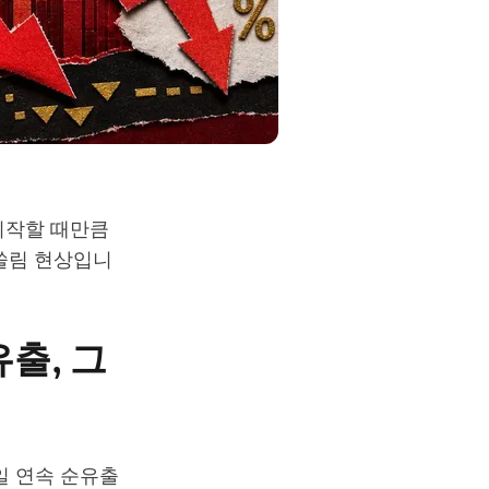
 시작할 때만큼
쏠림 현상입니
유출, 그
3일 연속 순유출