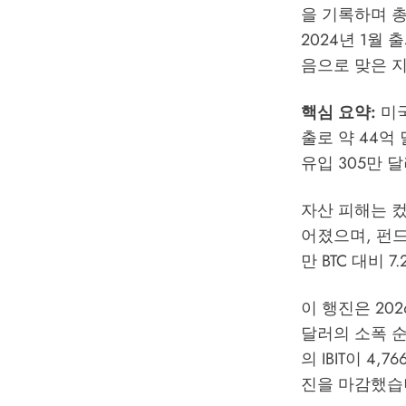
을 기록하며 총 
2024년 1월
음으로 맞은 지
핵심 요약:
미국
출로 약 44억
유입 305만 
자산 피해는 컸습
어졌으며, 펀드 
만 BTC 대비 
이 행진은 20
달러의 소폭 
의 IBIT이 4
진을 마감했습니