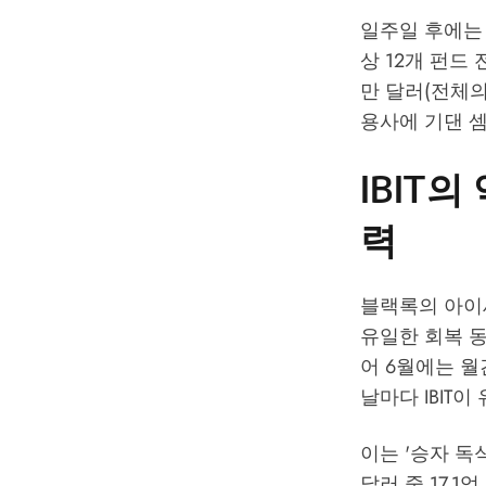
일주일 후에는 
상 12개 펀드 
만 달러(전체의
용사에 기댄 
IBIT
력
블랙록의 아이셰
유일한 회복 동력
어 6월에는 월
날마다 IBIT
이는 '승자 독식
달러 중 17.