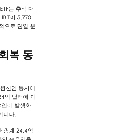
TF는 추적 대
IT이 5,770
전적으로 단일 운
 회복 동
매 원천인 동시에
24억 달러에 이
순유입이 발생한
입니다.
 총계 24.4억
부분의 순유입을