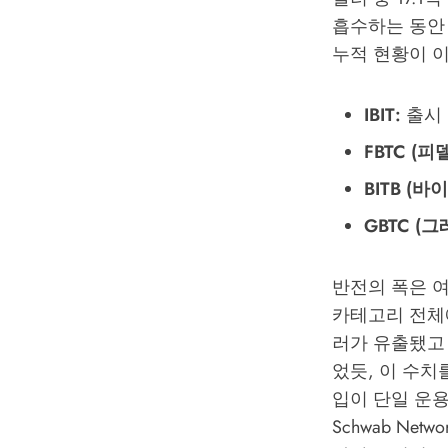
흡수하는 동안 
누적 현황이 이
IBIT:
출시 
FBTC (피
BITB (바
GBTC (
반전의 폭은 여
카테고리 전체에서
러가 유출됐고 
었듯, 이 수
입이 단일 운용
Schwab Ne