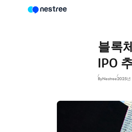
Skip to content
블록체인
IPO
By
Nestree
2025년