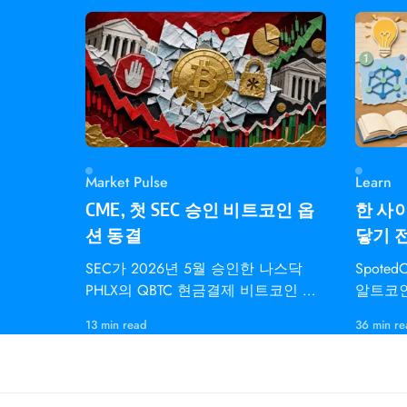
Market Pulse
Learn
CME, 첫 SEC 승인 비트코인 옵
한 사이
션 동결
닿기 
SEC가 2026년 5월 승인한 나스닥
Spote
PHLX의 QBTC 현금결제 비트코인 지
알트코인
수 옵션은 CME
개인 트
13 min read
36 min r
다.