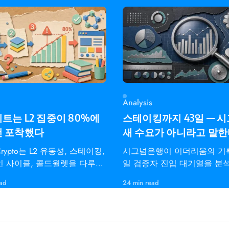
Analysis
트는 L2 집중이 80%에
스테이킹까지 43일 — 
전 포착했다
새 수요가 아니라고 말
dCrypto는 L2 유동성, 스테이킹,
시그넘은행이 이더리움의 기록
 사이클, 콜드월렛을 다루는
일 검증자 진입 대기열을 분
레이더용 온체인 인텔리전스
펙트라 통합, 이탈 한도,
ead
24 min read