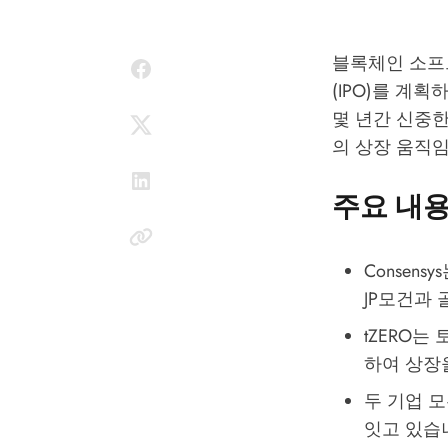
블록체인 소프트
(IPO)를 계
몇 년간 신중
의 상장 움직
주요 내
Consen
JP모건과
tZERO
하여 상장
두 기업 모두
잇고 있습