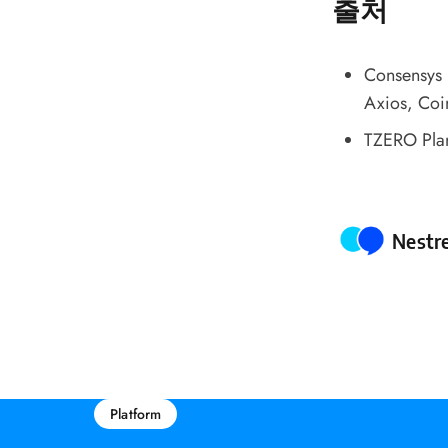
출처
Consensys 
Axios
, Coi
TZERO Plan
Poste
Nestr
Platform