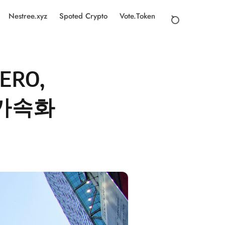
Nestree.xyz
Spoted Crypto
Vote.Token
ERO,
 가속화