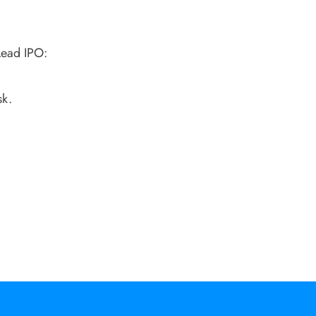
Lead IPO:
sk.