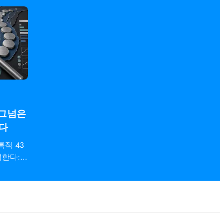
시그넘은
한다
적 43
석한다: