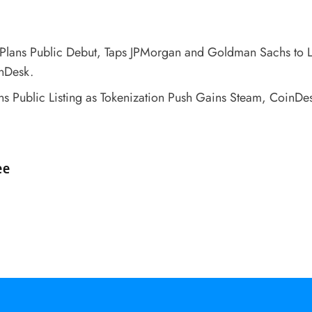
Plans Public Debut, Taps JPMorgan and Goldman Sachs to 
nDesk.
s Public Listing as Tokenization Push Gains Steam
, CoinDe
d by
ee