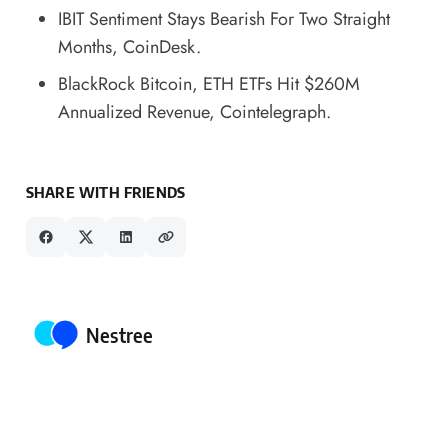
IBIT Sentiment Stays Bearish For Two Straight
Months
, CoinDesk.
BlackRock Bitcoin, ETH ETFs Hit $260M
Annualized Revenue
, Cointelegraph.
SHARE WITH FRIENDS
Posted by
Nestree