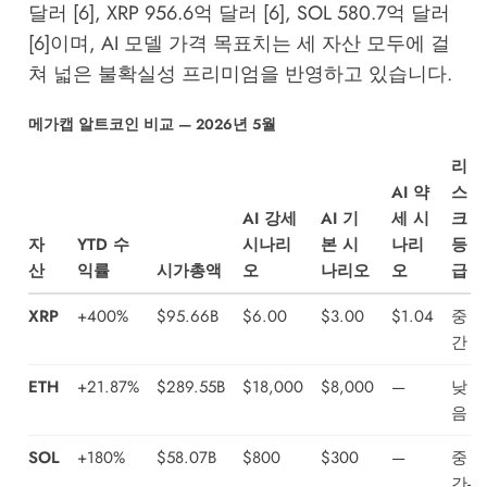
달러 [6], XRP 956.6억 달러 [6], SOL 580.7억 달러
[6]이며, AI 모델 가격 목표치는 세 자산 모두에 걸
쳐 넓은 불확실성 프리미엄을 반영하고 있습니다.
메가캡 알트코인 비교 — 2026년 5월
리
AI 약
스
AI 강세
AI 기
세 시
크
자
YTD 수
시나리
본 시
나리
등
산
익률
시가총액
오
나리오
오
급
XRP
+400%
$95.66B
$6.00
$3.00
$1.04
중
간
ETH
+21.87%
$289.55B
$18,000
$8,000
—
낮
음
SOL
+180%
$58.07B
$800
$300
—
중
간-