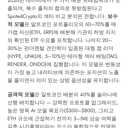
2026년 데이터에서 두 가지 배분 프레임워크가 도
출되며, 복수 출처의 합의로 뒷받침된다고
SpotedCrypto의 섹터 비교 분석
은 전합니다.
보수
적 모델
은 알트코인 포트폴리오의 60–70%를 메
가캡 자산(ETH, XRP)에 배분해 기관의 하방 지지
와 확인된 ETF 수요를 포착합니다. 나머지 20–
30%는 펀더멘털 견인력이 입증된 대형 캡 리더
(HYPE, LINK)에, 5–10%만 테마형 섹터 베팅(TAO,
RENDER, ONDO)에 집행합니다. 이 모델은 변동성
이 가장 높고 내러티브에 의존하는 포지션의 노출
을 줄이면서 의미 있는 상방 옵션성을 유지합니다.
공격적 모델
은 알트코인 배분의 40%를 솔라나에
선행 배치합니다 — 강력한 프로토콜 업그레이드,
높은 명목 AI 모델 목표가($300–$800), 그리고
ETH 규모에 근접하기 전까지 3–5배 상승 여력을
갖춘 시가총액이라는 요소가 복합적으로 반영된