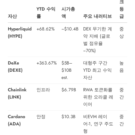
크
YTD 수익
시가총
등
자산
률
액
주요 내러티브
급
Hyperliquid
+68.62%
~$10.4B
DEX 무기한 계
중
(HYPE)
약 지배 (글로
상
벌 점유율
~70%)
DeXe
+363.67%
$5B–
대형주 구간
높
(DEXE)
$10B
YTD 최고 수익
음
est.
자산
Chainlink
인프라
$6.79B
RWA 토큰화를
중
(LINK)
위한 오라클 레
간
이어
Cardano
안정
$10.3B
비EVM 레이
중
(ADA)
어-1, 연구 주도
간
형