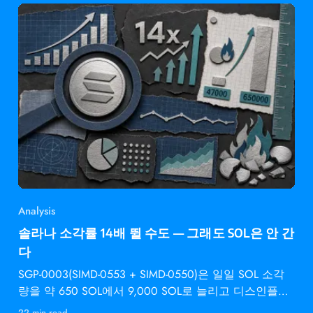
Analysis
솔라나 소각률 14배 뛸 수도 — 그래도 SOL은 안 간
다
SGP-0003(SIMD-0553 + SIMD-0550)은 일일 SOL 소각
량을 약 650 SOL에서 9,000 SOL로 늘리고 디스인플레
이션 속도를 2배로 높입니다 —
22 min read