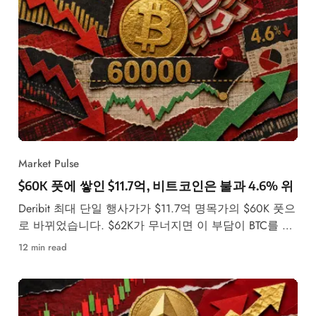
Market Pulse
$60K 풋에 쌓인 $11.7억, 비트코인은 불과 4.6% 위
Deribit 최대 단일 행사가가 $11.7억 명목가의 $60K 풋으
로 바뀌었습니다. $62K가 무너지면 이 부담이 BTC를 끌
어내릴 수 있는 이유
12 min read