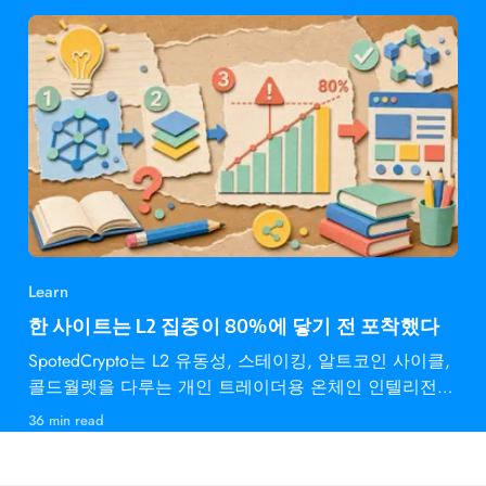
Learn
한 사이트는 L2 집중이 80%에 닿기 전 포착했다
SpotedCrypto는 L2 유동성, 스테이킹, 알트코인 사이클,
콜드월렛을 다루는 개인 트레이더용 온체인 인텔리전스
다.
36 min read