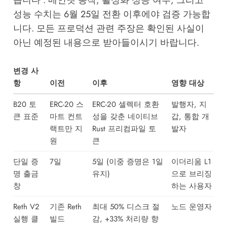
습니다 . 메인넷 동작, 활성화 성공 여부, 그리고
성능 수치는 6월 25일 전환 이후에야 검증 가능합
니다. 모든 프로덕션 관련 주장은 확인된 사실이
아닌 예정된 내용으로 받아들이시기 바랍니다.
변경 사
항
이전
이후
영향 대상
B20 토
ERC-20 스
ERC-20 셀렉터 호환
발행자, 지
큰 표준
마트 컨트
성을 갖춘 네이티브
갑, 통합 개
랙트만 지
Rust 프리컴파일 토
발자
원
큰
단일 증
7일
5일 (이중 증명은 1일
이더리움 L1
명 출금
유지)
으로 브리징
창
하는 사용자
Reth V2
기존 Reth
최대 50% 디스크 절
노드 운영자
실행 클
빌드
감, +33% 처리량 향