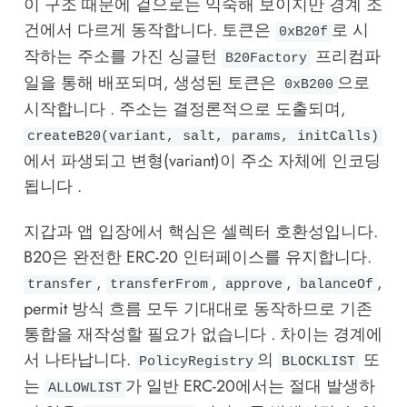
이 구조 때문에 겉으로는 익숙해 보이지만 경계 조
건에서 다르게 동작합니다. 토큰은
로 시
0xB20f
작하는 주소를 가진 싱글턴
프리컴파
B20Factory
일을 통해 배포되며, 생성된 토큰은
으로
0xB200
시작합니다 . 주소는 결정론적으로 도출되며,
createB20(variant, salt, params, initCalls)
에서 파생되고 변형(variant)이 주소 자체에 인코딩
됩니다 .
지갑과 앱 입장에서 핵심은 셀렉터 호환성입니다.
B20은 완전한
ERC-20
인터페이스를 유지합니다.
,
,
,
,
transfer
transferFrom
approve
balanceOf
permit 방식 흐름 모두 기대대로 동작하므로 기존
통합을 재작성할 필요가 없습니다 . 차이는 경계에
서 나타납니다.
의
또
PolicyRegistry
BLOCKLIST
는
가 일반 ERC-20에서는 절대 발생하
ALLOWLIST