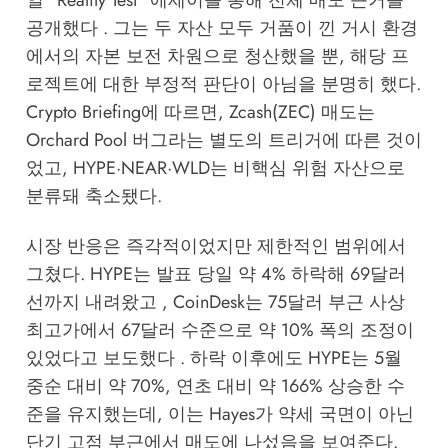
일
"Reality Test" 에세이
를 통해 전체 매도 근거를
공개했다 . 그는 두 자산 모두 거품이 낀 거시 환경
에서의 자본 보전 차원으로 청산했을 뿐, 해당 프
로젝트에 대한 부정적 판단이 아님을 분명히 했다.
Crypto Briefing
에 따르면, Zcash(ZEC) 매도는
Orchard Pool 버그라는 별도의 트리거에 따른 것이
었고, HYPE·NEAR·WLD는 비핵심 위험 자산으로
분류돼 축소됐다.
시장 반응은 즉각적이었지만 제한적인 범위에서
그쳤다.
HYPE는 발표 당일 약 4% 하락해 69달러
선까지 내려왔고
,
CoinDesk
는 75달러 부근 사상
최고가에서 67달러 수준으로 약 10% 폭의 조정이
있었다고 보도했다 . 하락 이후에도 HYPE는 5월
중순 대비 약 70%, 연초 대비 약 166% 상승한 수
준을 유지했는데, 이는 Hayes가 약세 국면이 아닌
단기 고점 부근에서 매도에 나섰음을 보여준다.