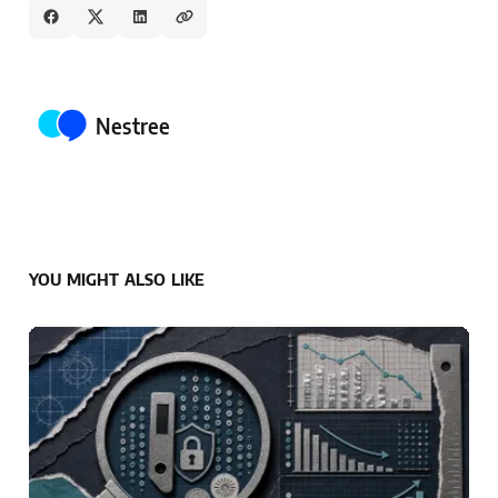
Posted by
Nestree
YOU MIGHT ALSO LIKE