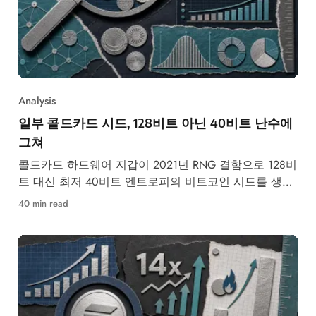
Analysis
일부 콜드카드 시드, 128비트 아닌 40비트 난수에
그쳐
콜드카드 하드웨어 지갑이 2021년 RNG 결함으로 128비
트 대신 최저 40비트 엔트로피의 비트코인 시드를 생성
했습니다.
40 min read