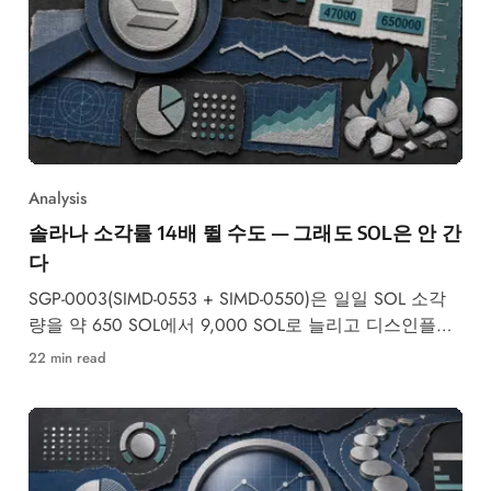
Analysis
솔라나 소각률 14배 뛸 수도 — 그래도 SOL은 안 간
다
SGP-0003(SIMD-0553 + SIMD-0550)은 일일 SOL 소각
량을 약 650 SOL에서 9,000 SOL로 늘리고 디스인플레
이션 속도를 2배로 높입니다 —
22 min read