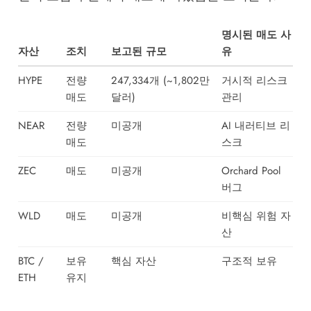
명시된 매도 사
자산
조치
보고된 규모
유
HYPE
전량
247,334개 (~1,802만
거시적 리스크
매도
달러)
관리
NEAR
전량
미공개
AI 내러티브 리
매도
스크
ZEC
매도
미공개
Orchard Pool
버그
WLD
매도
미공개
비핵심 위험 자
산
BTC /
보유
핵심 자산
구조적 보유
ETH
유지