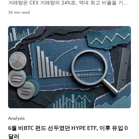
거래량은 CEX 거래량의 24%로, 역대 최고 비율을 기록
했다.
34 min read
Analysis
6월 비BTC 펀드 선두였던 HYPE ETF, 이후 유입 0
달러