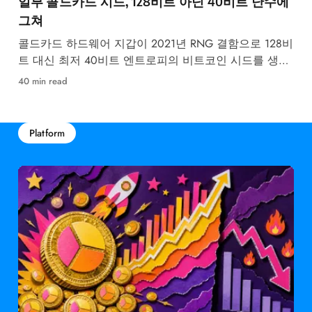
일부 콜드카드 시드, 128비트 아닌 40비트 난수에
그쳐
콜드카드 하드웨어 지갑이 2021년 RNG 결함으로 128비
트 대신 최저 40비트 엔트로피의 비트코인 시드를 생성
했습니다.
40 min read
Platform