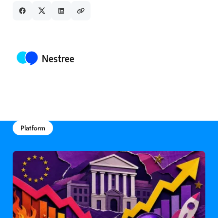
Posted by
Nestree
Platform