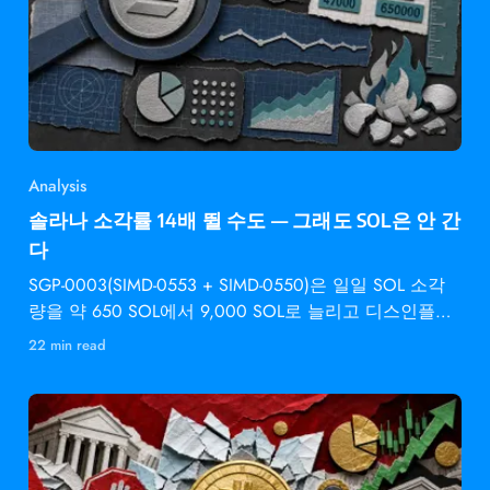
Analysis
솔라나 소각률 14배 뛸 수도 — 그래도 SOL은 안 간
다
SGP-0003(SIMD-0553 + SIMD-0550)은 일일 SOL 소각
량을 약 650 SOL에서 9,000 SOL로 늘리고 디스인플레
이션 속도를 2배로 높입니다 —
22 min read