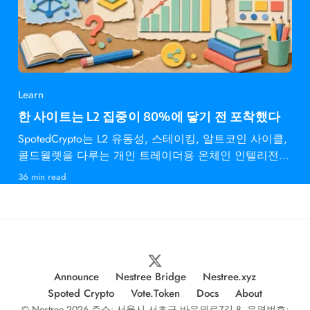
Learn
한 사이트는 L2 집중이 80%에 닿기 전 포착했다
SpotedCrypto는 L2 유동성, 스테이킹, 알트코인 사이클,
콜드월렛을 다루는 개인 트레이더용 온체인 인텔리전스
다.
36 min read
Announce
Nestree Bridge
Nestree.xyz
Spoted Crypto
Vote.Token
Docs
About
© Nestree 2026 주소: 서울시 서초구 바우뫼로7길 8, 우편번호: