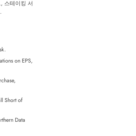
, 스테이킹 서
.
sk.
ations on EPS
,
rchase
,
l Short of
rthern Data