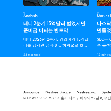
Analysis
Market 
테더 2분기 15억달러 벌었지만
나스닥은
준비금 버퍼는 반토막
만들었다
테더 2026년 2분기: 영업이익 15억달
SEC는
러를 냈지만 금과 BTC 하락으로 초과
수 옵션
준비금은 82억달러에서 41억달러로
하자 7월
23 min read
12 min re
감소.
동결했다
Announce
Nestree Bridge
Nestree.xyz
Spote
© Nestree 2026 주소: 서울시 서초구 바우뫼로7길 8, 우편