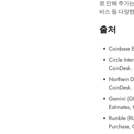
로 인해 주가
비스 등 다양한
출처
Coinbase E
Circle Int
CoinDesk.
Northern D
CoinDesk.
Gemini (GE
Estimates
,
Rumble (RU
Purchase
, 