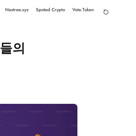
Nestree.xyz
Spoted Crypto
Vote.Token
업들의