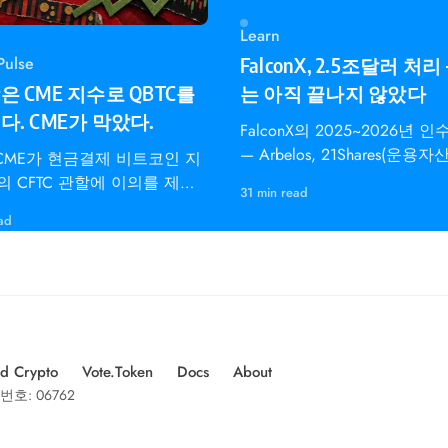
Learn
Pulse
FalconX, 2.5조달러 처리
 CME 지수로 QBTC를
는 아직 끝나지 않았다
. CME가 막았다.
FalconX의 2025~2026년 
— Arbelos, 21Shares(운용자
 CME가 현금결제 비트코인 지
달러), bloXroute — MiCA E
의 CFTC 관할에 이의를 제기
31 min read
의미
 31일 나스닥 QBTC 승인을
ad
.
d Crypto
Vote.Token
Docs
About
번호: 06762