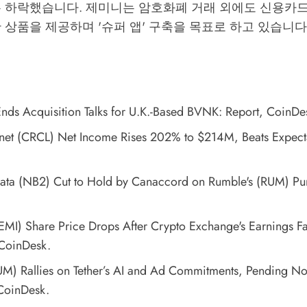
는 하락했습니다. 제미니는 암호화폐 거래 외에도 신용카드
 상품을 제공하며 '슈퍼 앱' 구축을 목표로 하고 있습니다
nds Acquisition Talks for U.K.-Based BVNK: Report
, CoinDe
ernet (CRCL) Net Income Rises 202% to $214M, Beats Expect
ata (NB2) Cut to Hold by Canaccord on Rumble's (RUM) Pu
MI) Share Price Drops After Crypto Exchange's Earnings Fal
 CoinDesk.
M) Rallies on Tether’s AI and Ad Commitments, Pending No
CoinDesk.