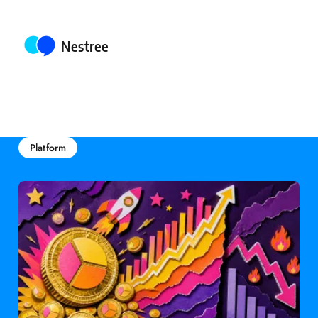
Posted by
Nestree
Platform