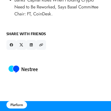
Banks' Capital Rules When Holding Crypto
Need to Be Reworked, Says Basel Committee
Chair: FT
, CoinDesk.
SHARE WITH FRIENDS
Posted by
Nestree
Platform