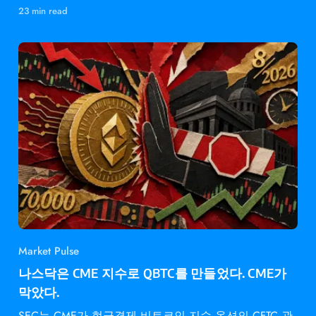
감소.
23 min read
Market Pulse
나스닥은 CME 지수로 QBTC를 만들었다. CME가
막았다.
SEC는 CME가 현금결제 비트코인 지수 옵션의 CFTC 관