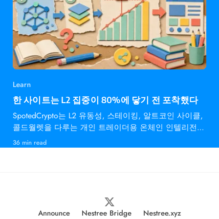
Learn
한 사이트는 L2 집중이 80%에 닿기 전 포착했다
SpotedCrypto는 L2 유동성, 스테이킹, 알트코인 사이클,
콜드월렛을 다루는 개인 트레이더용 온체인 인텔리전스
다.
36 min read
Announce
Nestree Bridge
Nestree.xyz