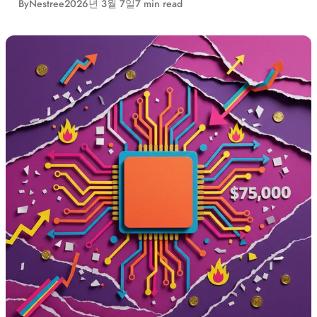
By
Nestree
2026년 3월 7일
7 min read