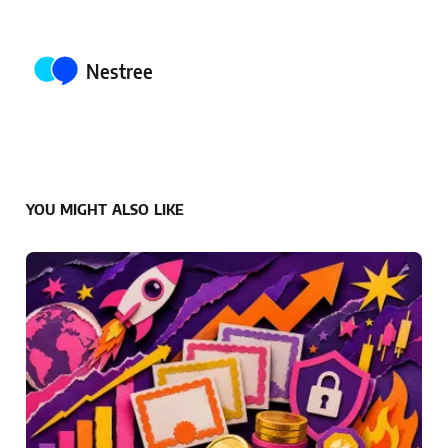
Posted by
Nestree
YOU MIGHT ALSO LIKE