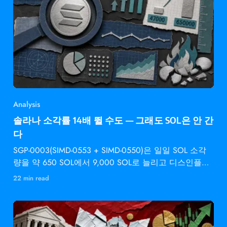
Analysis
솔라나 소각률 14배 뛸 수도 — 그래도 SOL은 안 간
다
SGP-0003(SIMD-0553 + SIMD-0550)은 일일 SOL 소각
량을 약 650 SOL에서 9,000 SOL로 늘리고 디스인플레
이션 속도를 2배로 높입니다 —
22 min read