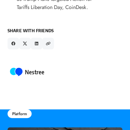
Tariffs Liberation Day
, CoinDesk.
SHARE WITH FRIENDS
Posted by
Nestree
Platform