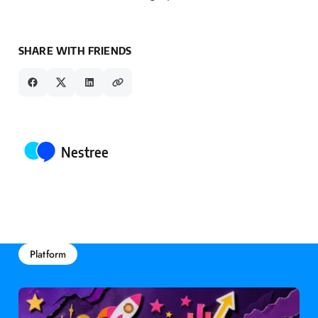
SHARE WITH FRIENDS
Posted by
Nestree
Platform