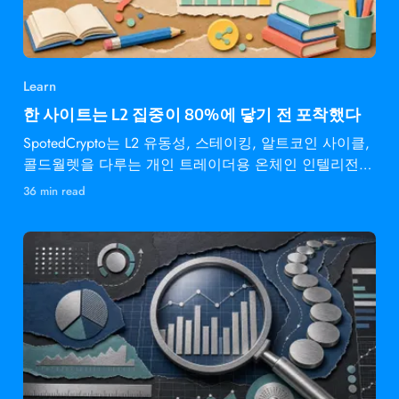
Learn
한 사이트는 L2 집중이 80%에 닿기 전 포착했다
SpotedCrypto는 L2 유동성, 스테이킹, 알트코인 사이클,
콜드월렛을 다루는 개인 트레이더용 온체인 인텔리전스
다.
36 min read