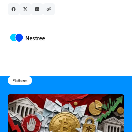
Posted by
Nestree
Platform