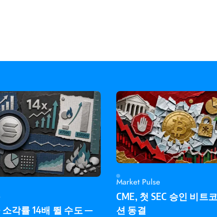
Market Pulse
s
CME, 첫 SEC 승인 비트
소각률 14배 뛸 수도 —
션 동결