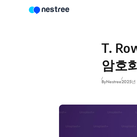
Skip to content
T. R
암호화
By
Nestree
2025년