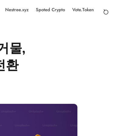
Nestree.xyz
Spoted Crypto
Vote.Token
 거물,
전환