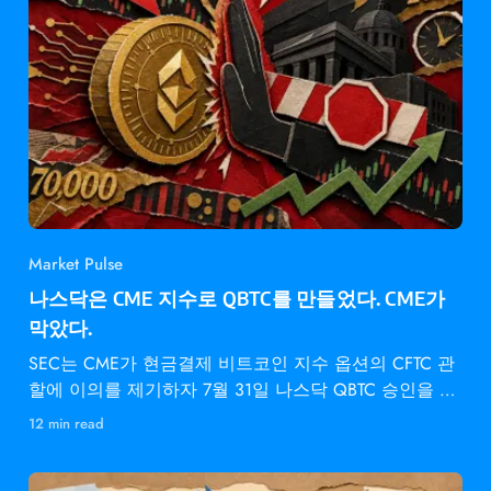
Market Pulse
나스닥은 CME 지수로 QBTC를 만들었다. CME가
막았다.
SEC는 CME가 현금결제 비트코인 지수 옵션의 CFTC 관
할에 이의를 제기하자 7월 31일 나스닥 QBTC 승인을 동
결했다.
12 min read