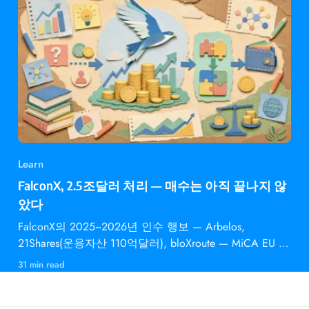
Learn
FalconX, 2.5조달러 처리 — 매수는 아직 끝나지 않
았다
FalconX의 2025~2026년 인수 행보 — Arbelos,
21Shares(운용자산 110억달러), bloXroute — MiCA EU 승
인과 의미
31 min read