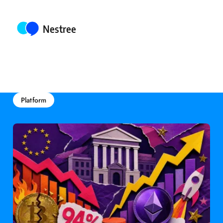
Posted by
Nestree
Platform