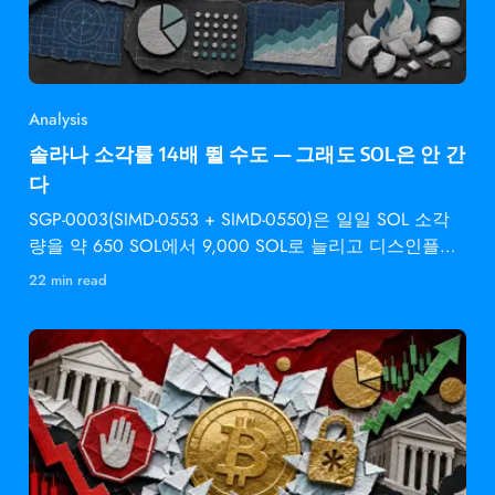
Analysis
솔라나 소각률 14배 뛸 수도 — 그래도 SOL은 안 간
다
SGP-0003(SIMD-0553 + SIMD-0550)은 일일 SOL 소각
량을 약 650 SOL에서 9,000 SOL로 늘리고 디스인플레
이션 속도를 2배로 높입니다 —
22 min read