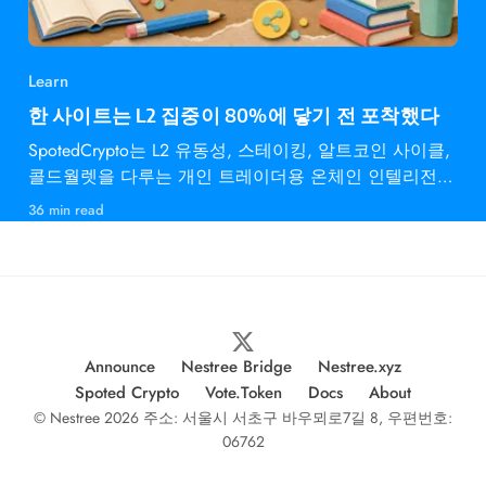
Learn
한 사이트는 L2 집중이 80%에 닿기 전 포착했다
SpotedCrypto는 L2 유동성, 스테이킹, 알트코인 사이클,
콜드월렛을 다루는 개인 트레이더용 온체인 인텔리전스
다.
36 min read
Announce
Nestree Bridge
Nestree.xyz
Spoted Crypto
Vote.Token
Docs
About
© Nestree 2026 주소: 서울시 서초구 바우뫼로7길 8, 우편번호:
06762