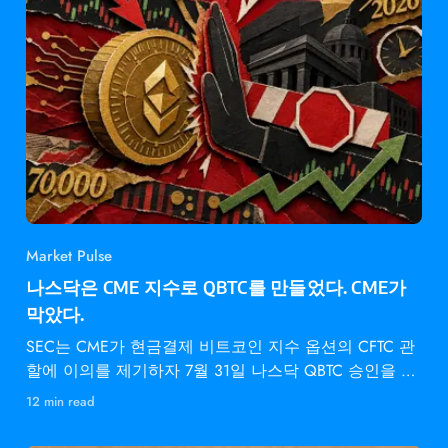
Market Pulse
나스닥은 CME 지수로 QBTC를 만들었다. CME가
막았다.
SEC는 CME가 현금결제 비트코인 지수 옵션의 CFTC 관
할에 이의를 제기하자 7월 31일 나스닥 QBTC 승인을 동
결했다.
12 min read