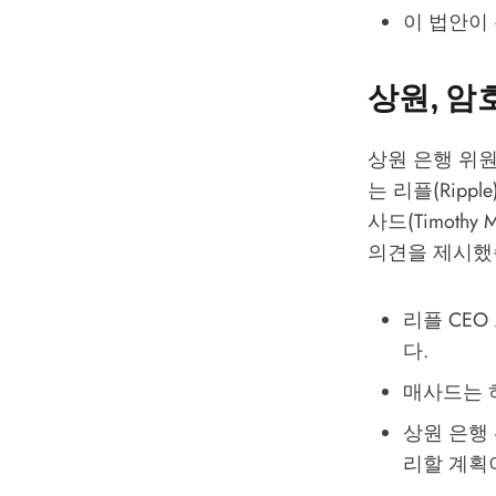
이 법안이
상원, 암
상원 은행 위
는 리플(Rippl
사드(Timoth
의견을 제시했
리플 CE
다.
매사드는 하
상원 은행 
리할 계획