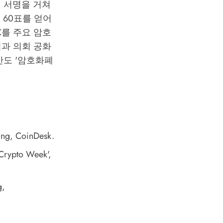
의 서명을 거쳐
 60표를 얻어
C를 주요 암호
과 의회 공화
안도 '암호화폐
ing
, CoinDesk.
'Crypto Week'
,
g
,