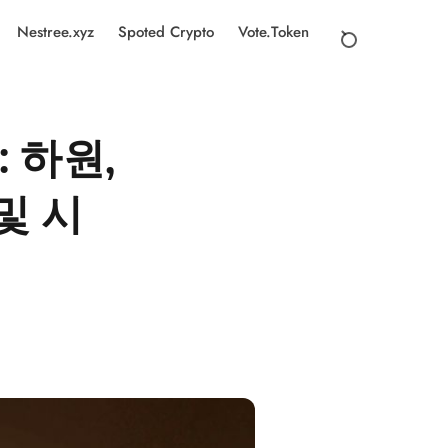
Nestree.xyz
Spoted Crypto
Vote.Token
 하원,
및 시