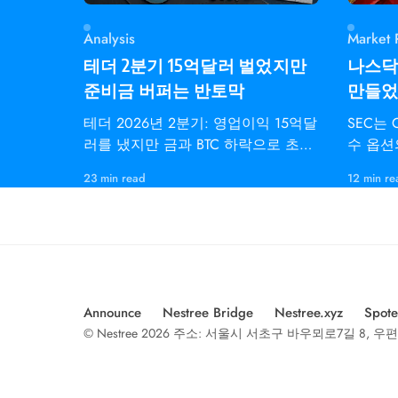
Analysis
Market 
테더 2분기 15억달러 벌었지만
나스닥은
준비금 버퍼는 반토막
만들었다
테더 2026년 2분기: 영업이익 15억달
SEC는
러를 냈지만 금과 BTC 하락으로 초과
수 옵션
준비금은 82억달러에서 41억달러로
하자 7월
23 min read
12 min re
감소.
동결했다
Announce
Nestree Bridge
Nestree.xyz
Spote
© Nestree 2026 주소: 서울시 서초구 바우뫼로7길 8, 우편