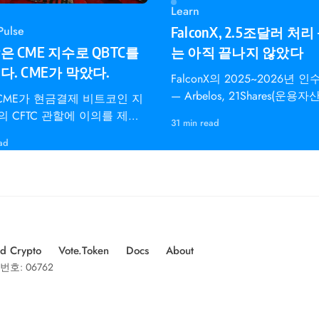
Learn
Pulse
FalconX, 2.5조달러 처리
 CME 지수로 QBTC를
는 아직 끝나지 않았다
. CME가 막았다.
FalconX의 2025~2026년 
— Arbelos, 21Shares(운용자
 CME가 현금결제 비트코인 지
달러), bloXroute — MiCA E
의 CFTC 관할에 이의를 제기
31 min read
의미
 31일 나스닥 QBTC 승인을
ad
.
d Crypto
Vote.Token
Docs
About
번호: 06762