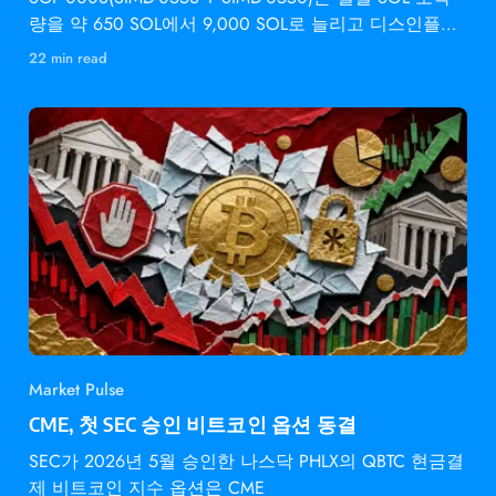
량을 약 650 SOL에서 9,000 SOL로 늘리고 디스인플레
이션 속도를 2배로 높입니다 —
22 min read
Market Pulse
CME, 첫 SEC 승인 비트코인 옵션 동결
SEC가 2026년 5월 승인한 나스닥 PHLX의 QBTC 현금결
제 비트코인 지수 옵션은 CME