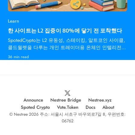
Learn
한 사이트는 L2 집중이 80%에 닿기 전 포착했다
SpotedCrypto는 L2 유동성, 스테이킹, 알트코인 사이클,
콜드월렛을 다루는 개인 트레이더용 온체인 인텔리전스
다.
36 min read
Announce
Nestree Bridge
Nestree.xyz
Spoted Crypto
Vote.Token
Docs
About
© Nestree 2026 주소: 서울시 서초구 바우뫼로7길 8, 우편번호:
06762