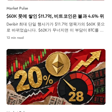
Market Pulse
$60K 풋에 쌓인 $11.7억, 비트코인은 불과 4.6% 위
Deribit 최대 단일 행사가가 $11.7억 명목가의 $60K 풋으
로 바뀌었습니다. $62K가 무너지면 이 부담이 BTC를 끌
어내릴 수 있는 이유
12 min read