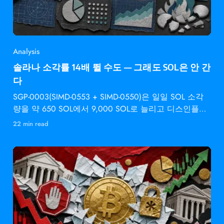
Analysis
솔라나 소각률 14배 뛸 수도 — 그래도 SOL은 안 간
다
SGP-0003(SIMD-0553 + SIMD-0550)은 일일 SOL 소각
량을 약 650 SOL에서 9,000 SOL로 늘리고 디스인플레
이션 속도를 2배로 높입니다 —
22 min read