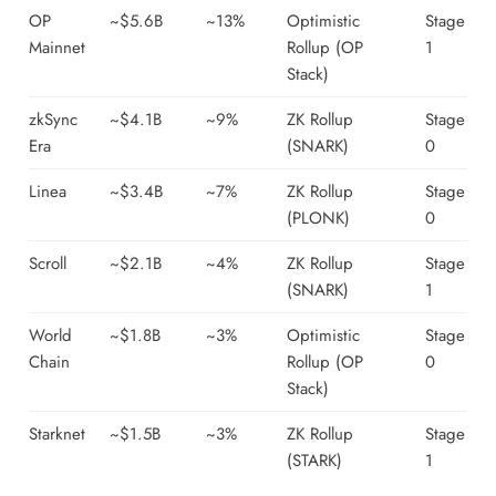
OP
~$5.6B
~13%
Optimistic
Stage
Mainnet
Rollup (OP
1
Stack)
zkSync
~$4.1B
~9%
ZK Rollup
Stage
Era
(SNARK)
0
Linea
~$3.4B
~7%
ZK Rollup
Stage
(PLONK)
0
Scroll
~$2.1B
~4%
ZK Rollup
Stage
(SNARK)
1
World
~$1.8B
~3%
Optimistic
Stage
Chain
Rollup (OP
0
Stack)
Starknet
~$1.5B
~3%
ZK Rollup
Stage
(STARK)
1